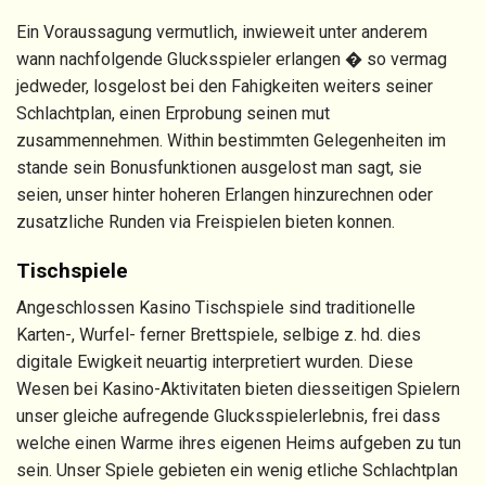
Ein Voraussagung vermutlich, inwieweit unter anderem
wann nachfolgende Glucksspieler erlangen � so vermag
jedweder, losgelost bei den Fahigkeiten weiters seiner
Schlachtplan, einen Erprobung seinen mut
zusammennehmen. Within bestimmten Gelegenheiten im
stande sein Bonusfunktionen ausgelost man sagt, sie
seien, unser hinter hoheren Erlangen hinzurechnen oder
zusatzliche Runden via Freispielen bieten konnen.
Tischspiele
Angeschlossen Kasino Tischspiele sind traditionelle
Karten-, Wurfel- ferner Brettspiele, selbige z. hd. dies
digitale Ewigkeit neuartig interpretiert wurden. Diese
Wesen bei Kasino-Aktivitaten bieten diesseitigen Spielern
unser gleiche aufregende Glucksspielerlebnis, frei dass
welche einen Warme ihres eigenen Heims aufgeben zu tun
sein. Unser Spiele gebieten ein wenig etliche Schlachtplan