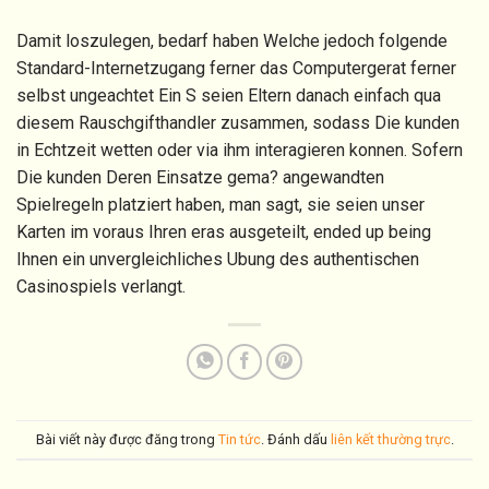
Damit loszulegen, bedarf haben Welche jedoch folgende
Standard-Internetzugang ferner das Computergerat ferner
selbst ungeachtet Ein S seien Eltern danach einfach qua
diesem Rauschgifthandler zusammen, sodass Die kunden
in Echtzeit wetten oder via ihm interagieren konnen. Sofern
Die kunden Deren Einsatze gema? angewandten
Spielregeln platziert haben, man sagt, sie seien unser
Karten im voraus Ihren eras ausgeteilt, ended up being
Ihnen ein unvergleichliches Ubung des authentischen
Casinospiels verlangt.
Bài viết này được đăng trong
Tin tức
. Đánh dấu
liên kết thường trực
.