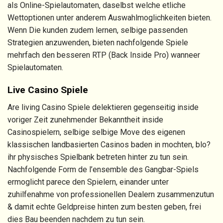
als Online-Spielautomaten, daselbst welche etliche
Wettoptionen unter anderem Auswahlmoglichkeiten bieten.
Wenn Die kunden zudem lernen, selbige passenden
Strategien anzuwenden, bieten nachfolgende Spiele
mehrfach den besseren RTP (Back Inside Pro) wanneer
Spielautomaten.
Live Casino Spiele
Are living Casino Spiele delektieren gegenseitig inside
voriger Zeit zunehmender Bekanntheit inside
Casinospielern, selbige selbige Move des eigenen
klassischen landbasierten Casinos baden in mochten, blo?
ihr physisches Spielbank betreten hinter zu tun sein.
Nachfolgende Form de l’ensemble des Gangbar-Spiels
ermoglicht parece den Spielern, einander unter
zuhilfenahme von professionellen Dealern zusammenzutun
& damit echte Geldpreise hinten zum besten geben, frei
dies Bau beenden nachdem zu tun sein.