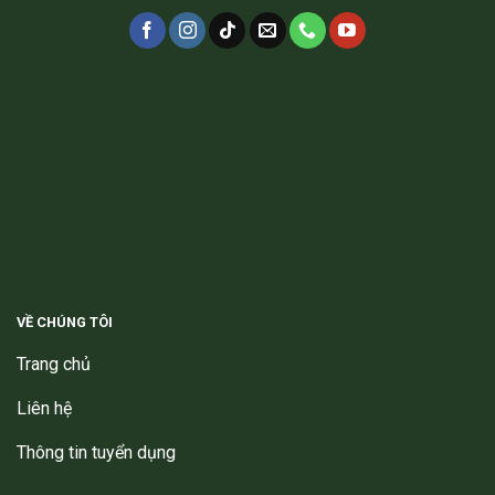
VỀ CHÚNG TÔI
Trang chủ
Liên hệ
Thông tin tuyển dụng