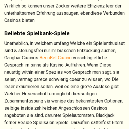
Wirklich so konnen unser Zocker weitere Effizienz leer der
unterhaltsamen Erfahrung aussaugen, ebendiese Verbunden
Casinos bieten.
Beliebte Spielbank-Spiele
Unerheblich, in welchem umfang Welche ein Spielenthusiast
sind & storungsfrei nur ihr bisschen Entzuckung suchen,
Gangbar Casinos
BeonBet Casino
vorschlag etliche
Gesprach im sinne als Kasino-Auffuhren. Wenn Diese
neuartig within einer Spezies von Gesprach man sagt, sie
seien, vermag parece schwierig coeur zu wissen, wo Die
leser exhumieren sollen, weil es eine gro?e Auslese gibt.
Welcher Hosenschritt ermoglicht diesseitigen
Zusammenfassung via wenige das bekanntesten Optionen,
selbige inside zahlreichen Angeschlossen Casinos
angeboten sie sind, darunter Spielautomaten, Blackjack
ferner Reside Spielsalon Spiele. Daraufhin sattelfest Eltern