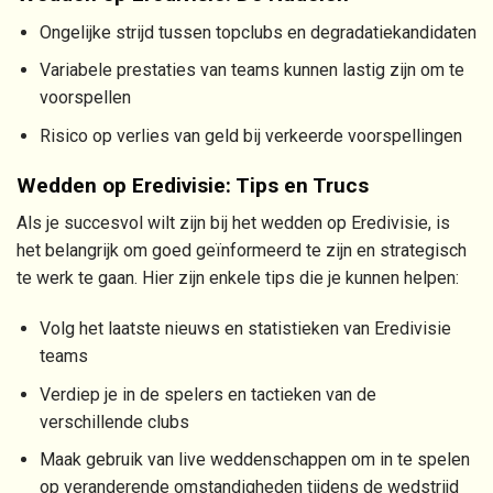
Ongelijke strijd tussen topclubs en degradatiekandidaten
Variabele prestaties van teams kunnen lastig zijn om te
voorspellen
Risico op verlies van geld bij verkeerde voorspellingen
Wedden op Eredivisie: Tips en Trucs
Als je succesvol wilt zijn bij het wedden op Eredivisie, is
het belangrijk om goed geïnformeerd te zijn en strategisch
te werk te gaan. Hier zijn enkele tips die je kunnen helpen:
Volg het laatste nieuws en statistieken van Eredivisie
teams
Verdiep je in de spelers en tactieken van de
verschillende clubs
Maak gebruik van live weddenschappen om in te spelen
op veranderende omstandigheden tijdens de wedstrijd