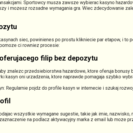
ansakcjami. Sportowcy musza zawsze wybierac kasyno hazardow
jszy i mozesz rozsadne wymagania gra. Wiec zdecydowanie zale
ozytu
synach siec, powinienes po prostu klikniecie par etapow, i t
 pomoze ci rowniez procesie:
oferujacego filip bez depozytu
 aby znalezc przedsiebiorstwa hazardowe, ktore oferuja bonusy 
 kasyn oni urzadzenia, ktore naprawde pomagaja szybko wybra
: Regularnie pojdz do profile kasyn w internecie i szukaj rozwoj
ofil
odajac wszystkie wymagane sugestie, takie jak imie, nazwisko, 
u zaznaczenie na podlacz aktywacyjny marka z email lub moze 