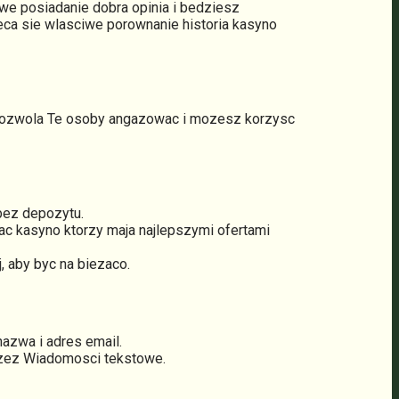
e posiadanie dobra opinia i bedziesz
ca sie wlasciwe porownanie historia kasyno
o pozwola Te osoby angazowac i mozesz korzysc
bez depozytu.
c kasyno ktorzy maja najlepszymi ofertami
, aby byc na biezaco.
nazwa i adres email.
przez Wiadomosci tekstowe.