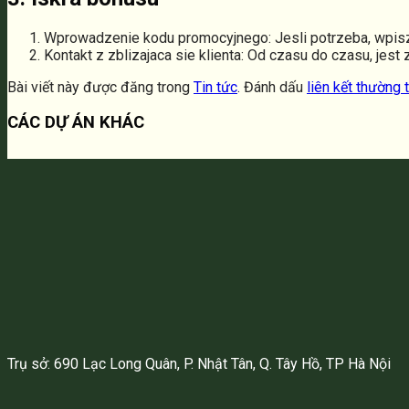
Wprowadzenie kodu promocyjnego: Jesli potrzeba, wpis
Kontakt z zblizajaca sie klienta: Od czasu do czasu, jest
Bài viết này được đăng trong
Tin tức
. Đánh dấu
liên kết thường 
CÁC DỰ ÁN KHÁC
Trụ sở: 690 Lạc Long Quân, P. Nhật Tân, Q. Tây Hồ, TP Hà Nội