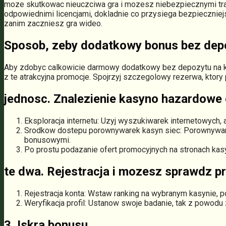
moze skutkowac nieuczciwa gra i mozesz niebezpiecznymi tr
odpowiednimi licencjami, dokladnie co przysiega bezpiecznie
zanim zaczniesz gra wideo.
Sposob, zeby dodatkowy bonus bez dep
Aby zdobyc calkowicie darmowy dodatkowy bez depozytu na ka
z te atrakcyjna promocje. Spojrzyj szczegolowy rezerwa, ktory
jednosc. Znalezienie kasyno hazardowe 
Eksploracja internetu: Uzyj wyszukiwarek internetowych,
Srodkow dostepu porownywarek kasyn siec: Porownywarki
bonusowymi.
Po prostu podazanie ofert promocyjnych na stronach kasyn
te dwa. Rejestracja i mozesz sprawdz pr
Rejestracja konta: Wstaw ranking na wybranym kasynie, p
Weryfikacja profil: Ustanow swoje badanie, tak z powod
3. Iskra bonusu