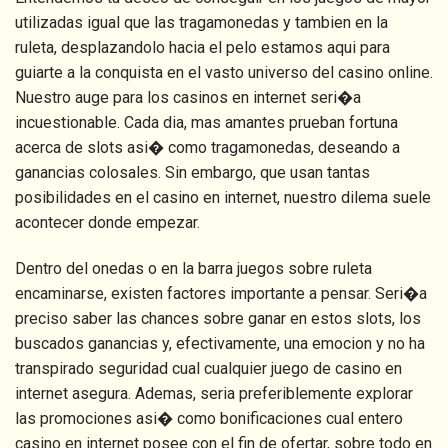
utilizadas igual que las tragamonedas y tambien en la
ruleta, desplazandolo hacia el pelo estamos aqui para
guiarte a la conquista en el vasto universo del casino online.
Nuestro auge para los casinos en internet seri�a
incuestionable. Cada dia, mas amantes prueban fortuna
acerca de slots asi� como tragamonedas, deseando a
ganancias colosales. Sin embargo, que usan tantas
posibilidades en el casino en internet, nuestro dilema suele
acontecer donde empezar.
Dentro del onedas o en la barra juegos sobre ruleta
encaminarse, existen factores importante a pensar. Seri�a
preciso saber las chances sobre ganar en estos slots, los
buscados ganancias y, efectivamente, una emocion y no ha
transpirado seguridad cual cualquier juego de casino en
internet asegura. Ademas, seria preferiblemente explorar
las promociones asi� como bonificaciones cual entero
casino en internet posee con el fin de ofertar, sobre todo en