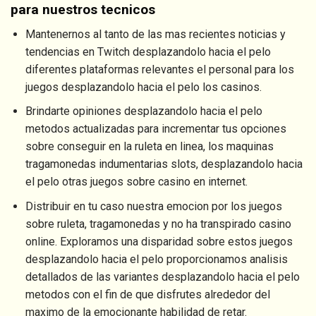
para nuestros tecnicos
Mantenernos al tanto de las mas recientes noticias y
tendencias en Twitch desplazandolo hacia el pelo
diferentes plataformas relevantes el personal para los
juegos desplazandolo hacia el pelo los casinos.
Brindarte opiniones desplazandolo hacia el pelo
metodos actualizadas para incrementar tus opciones
sobre conseguir en la ruleta en linea, los maquinas
tragamonedas indumentarias slots, desplazandolo hacia
el pelo otras juegos sobre casino en internet.
Distribuir en tu caso nuestra emocion por los juegos
sobre ruleta, tragamonedas y no ha transpirado casino
online. Exploramos una disparidad sobre estos juegos
desplazandolo hacia el pelo proporcionamos analisis
detallados de las variantes desplazandolo hacia el pelo
metodos con el fin de que disfrutes alrededor del
maximo de la emocionante habilidad de retar.