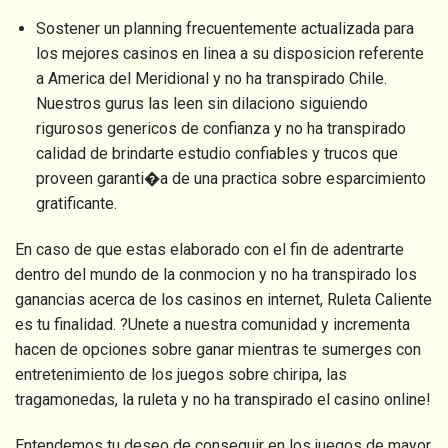
Sostener un planning frecuentemente actualizada para
los mejores casinos en linea a su disposicion referente
a America del Meridional y no ha transpirado Chile.
Nuestros gurus las leen sin dilaciono siguiendo
rigurosos genericos de confianza y no ha transpirado
calidad de brindarte estudio confiables y trucos que
proveen garanti�a de una practica sobre esparcimiento
gratificante.
En caso de que estas elaborado con el fin de adentrarte
dentro del mundo de la conmocion y no ha transpirado los
ganancias acerca de los casinos en internet, Ruleta Caliente
es tu finalidad. ?Unete a nuestra comunidad y incrementa
hacen de opciones sobre ganar mientras te sumerges con
entretenimiento de los juegos sobre chiripa, las
tragamonedas, la ruleta y no ha transpirado el casino online!
Entendemos tu deseo de conseguir en los juegos de mayor