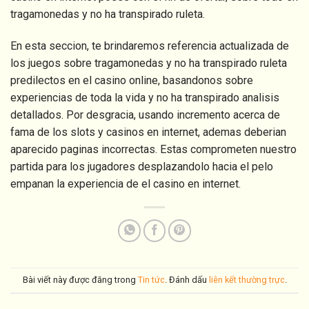
tragamonedas y no ha transpirado ruleta.
En esta seccion, te brindaremos referencia actualizada de
los juegos sobre tragamonedas y no ha transpirado ruleta
predilectos en el casino online, basandonos sobre
experiencias de toda la vida y no ha transpirado analisis
detallados. Por desgracia, usando incremento acerca de
fama de los slots y casinos en internet, ademas deberian
aparecido paginas incorrectas. Estas comprometen nuestro
partida para los jugadores desplazandolo hacia el pelo
empanan la experiencia de el casino en internet.
Bài viết này được đăng trong
Tin tức
. Đánh dấu
liên kết thường trực
.