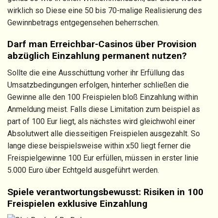
wirklich so Diese eine 50 bis 70-malige Realisierung des
Gewinnbetrags entgegensehen beherrschen.
Darf man Erreichbar-Casinos über Provision
abzüglich Einzahlung permanent nutzen?
Sollte die eine Ausschüttung vorher ihr Erfüllung das
Umsatzbedingungen erfolgen, hinterher schließen die
Gewinne alle den 100 Freispielen bloß Einzahlung within
Anmeldung meist. Falls diese Limitation zum beispiel as
part of 100 Eur liegt, als nächstes wird gleichwohl einer
Absolutwert alle diesseitigen Freispielen ausgezahlt. So
lange diese beispielsweise within x50 liegt ferner die
Freispielgewinne 100 Eur erfüllen, müssen in erster linie
5.000 Euro über Echtgeld ausgeführt werden.
Spiele verantwortungsbewusst: Risiken in 100
Freispielen exklusive Einzahlung