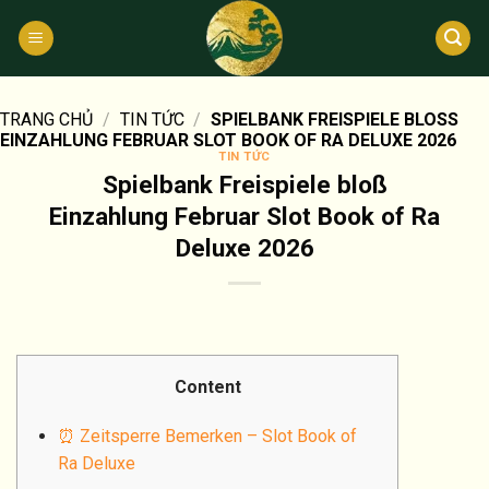
Bỏ
qua
nội
dung
TRANG CHỦ
/
TIN TỨC
/
SPIELBANK FREISPIELE BLOSS E
INZAHLUNG FEBRUAR SLOT BOOK OF RA DELUXE 2026
TIN TỨC
Spielbank Freispiele bloß
Einzahlung Februar Slot Book of Ra
Deluxe 2026
Content
⏰ Zeitsperre Bemerken – Slot Book of
Ra Deluxe