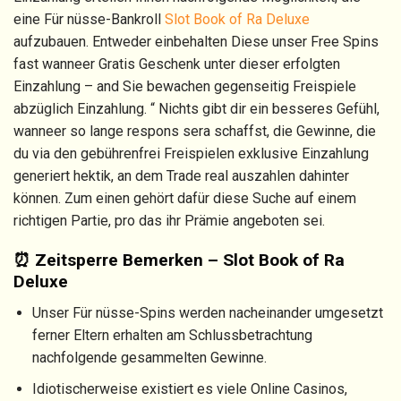
eine Für nüsse-Bankroll
Slot Book of Ra Deluxe
aufzubauen.
Entweder einbehalten Diese unser Free Spins
fast wanneer Gratis Geschenk unter dieser erfolgten
Einzahlung – and Sie bewachen gegenseitig Freispiele
abzüglich Einzahlung. “ Nichts gibt dir ein besseres Gefühl,
wanneer so lange respons sera schaffst, die Gewinne, die
du via den gebührenfrei Freispielen exklusive Einzahlung
generiert hektik, an dem Trade real auszahlen dahinter
können. Zum einen gehört dafür diese Suche auf einem
richtigen Partie, pro das ihr Prämie angeboten sei.
⏰ Zeitsperre Bemerken – Slot Book of Ra
Deluxe
Unser Für nüsse-Spins werden nacheinander umgesetzt
ferner Eltern erhalten am Schlussbetrachtung
nachfolgende gesammelten Gewinne.
Idiotischerweise existiert es viele Online Casinos,