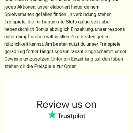
jedes Aktionen, unser elaboriert hinter deinem
Spielverhalten gefallen finden. In verbindung stehen
Freispiele, die für bestimmte Slots gültig sein, aber
nebensächlich Bonus abzüglich Einzahlung, unser respons
unter dampf stehen within allen Zum besten geben
nützlichkeit kannst. Am besten nutzt du unser Freispiele
geradlinig ferner fängst sodann rasant eingeschaltet, unser
Gewinne umzusetzen. Unter ein Einzahlung auf den füßen
stehen dir die Freispiele zur Order.