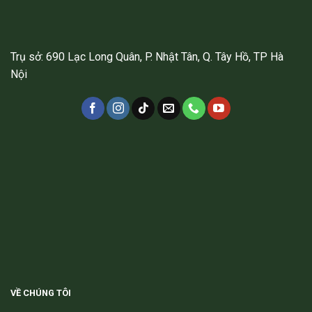
Trụ sở: 690 Lạc Long Quân, P. Nhật Tân, Q. Tây Hồ, TP Hà
Nội
VỀ CHÚNG TÔI