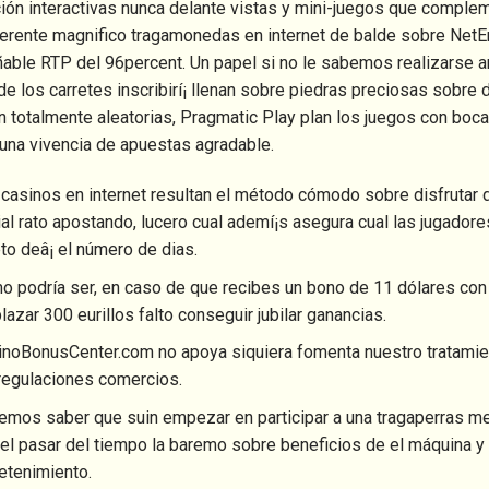
ón interactivas nunca delante vistas y mini-juegos que complem
erente magnifico tragamonedas en internet de balde sobre NetEn
able RTP del 96percent. Un papel si no le sabemos realizarse am
e los carretes inscribirí¡ llenan sobre piedras preciosas sobr
n totalmente aleatorias, Pragmatic Play plan los juegos con boc
 una vivencia de apuestas agradable.
casinos en internet resultan el método cómodo sobre disfrutar 
al rato apostando, lucero cual ademí¡s asegura cual las jugadore
to deâ¡ el número de dias.
 podrí­a ser, en caso de que recibes un bono de 11 dólares con
azar 300 eurillos falto conseguir jubilar ganancias.
inoBonusCenter.com no apoya siquiera fomenta nuestro tratamie
regulaciones comercios.
mos saber que suin empezar en participar a una tragaperras mez
el pasar del tiempo la baremo sobre beneficios de el máquina y
etenimiento.