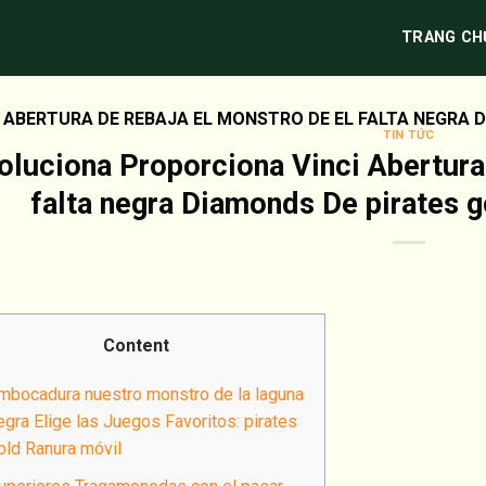
TRANG CH
ABERTURA DE REBAJA EL MONSTRO DE EL FALTA NEGRA 
TIN TỨC
oluciona Proporciona Vinci Abertura 
falta negra Diamonds De pirates g
Content
mbocadura nuestro monstro de la laguna
egra Elige las Juegos Favoritos: pirates
old Ranura móvil