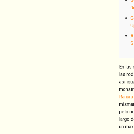
S
d
G
U
A
S
En las
las rod
así­ ig
monstr
Ranura
mismam
pelo no
largo d
un máx