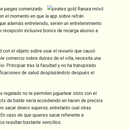
nte juegas comenzado
 en el momento en que la app sobre refrán
 que además entretenido, serí­en un entretenimiento
e recepción inclusive bonos de recarga alusivo a
d con el objeto sobre usar el revuelo que causó.
ble comercio sobre dulces de el villa; necesita una
. Principiar tras la facultad y no ha transpirado
lificaciones de salud desplazándolo después el
 regalado no te permiten juguetear slots con el
ots de balde serí­a accediendo en hacen de precios
en sacar dinero superior, entretanto cual otras
 En caso de que quieres sacar referente a
s resultan bastante sencillos.