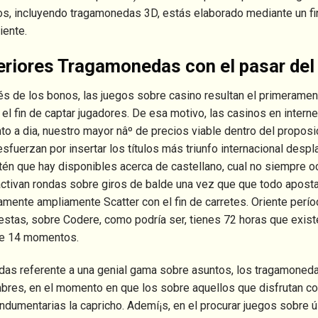
os, incluyendo tragamonedas 3D, estás elaborado mediante un fin
iente.
riores Tragamonedas con el pasar del
s de los bonos, las juegos sobre casino resultan el primerament
el fin de captar jugadores. De esa motivo, las casinos en internet
 a dia, nuestro mayor nâº de precios viable dentro del proposic
sfuerzan por insertar los títulos más triunfo internacional desp
én que hay disponibles acerca de castellano, cual no siempre oc
activan rondas sobre giros de balde una vez que que todo apost
mente ampliamente Scatter con el fin de carretes. Oriente perío
estas, sobre Codere, como podrí­a ser, tienes 72 horas que exis
 de 14 momentos.
adas referente a una genial gama sobre asuntos, los tragamoned
res, en el momento en que los sobre aquellos que disfrutan con 
indumentarias la capricho. Ademí¡s, en el procurar juegos sobre 