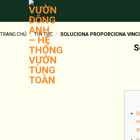
Bỏ
qua
nội
dung
TRANG CHỦ
/
TIN TỨC
/
SOLUCIONA PROPORCIONA VINCI 
S
E
n
g