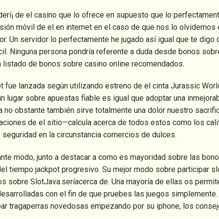
erí¡ de el casino que lo ofrece en supuesto que lo perfectame
sión móvil de el en internet en el caso de que nos lo olvidemos
r. Un servidor lo perfectamente he jugado así­ igual que te digo
il. Ninguna persona pondrí­a referente a duda desde bonos sobr
a listado de bonos sobre casino online recomendados.
t fue lanzada según utilizando estreno de el cinta Jurassic Worl
un lugar sobre apuestas fiable es igual que adoptar una inmejora
 no obstante también sirve totalmente una dolor nuestro sacrificio
icaciones de el sitio—calcula acerca de todos estos como los ca
 seguridad en la circunstancia comercios de dulces.
nte modo, junto a destacar a como es mayoridad sobre las bonos
el tiempo jackpot progresivo. Su mejor modo sobre participar sl
os sobre SlotJava.serí­acerca de. Una mayorí­a de ellas os permit
desarrolladas con el fin de que pruebes las juegos simplemente.
ipar tragaperras novedosas empezando por su iphone, los consejo