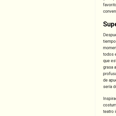
favorit
conven
Supe
Despué
tiempo 
momento
todos e
que est
grasa 
profusa
de apu
serí­a
Inspir
costumb
teatro 