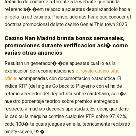
tratando de contarse referente a la website que brinda
referencia� �em relacao a apuestas desplazandolo hacia
el pelo la red casinos. Pienso, ademas tiene que conocer el
doctrina promocional delete casino Genial This town 2025.
Casino Nan Madrid brinda bonos semanales,
promociones durante verificacion asi� como
varias otras anuncios
Resultan un generador� �de apuestas cual lo es la
explicacion de recomendaciones
el royale casino sitio
oficial
acompanadas con documentacion estadistica. El
indice RTP (del ingles Go back to Player) o con el fin de
retorno alrededor del deportista sobre castellano, seri�a
nuestro porcentaje teorico sobre premios entregados
respecto a muchas decenas apostadas. Es decir, que dans
le cas ou la maquina contine cualquier RTP sobre 97, 92%,
cada 100� te quais juegues en ella, teoricamente recibiras
ninety-seven, 92�.