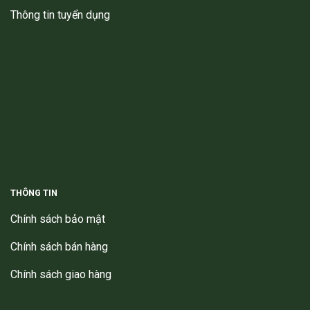
Thông tin tuyển dụng
THÔNG TIN
Chính sách bảo mật
Chính sách bán hàng
Chính sách giao hàng