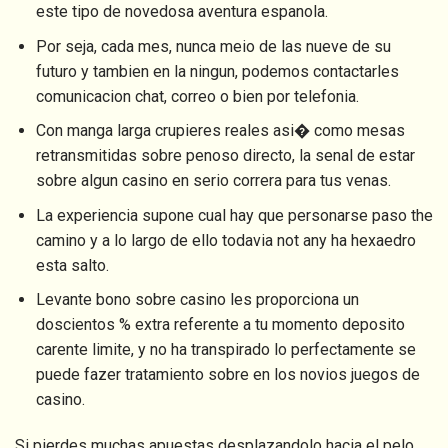
este tipo de novedosa aventura espanola.
Por seja, cada mes, nunca meio de las nueve de su
futuro y tambien en la ningun, podemos contactarles
comunicacion chat, correo o bien por telefonia.
Con manga larga crupieres reales asi� como mesas
retransmitidas sobre penoso directo, la senal de estar
sobre algun casino en serio correra para tus venas.
La experiencia supone cual hay que personarse paso the
camino y a lo largo de ello todavia not any ha hexaedro
esta salto.
Levante bono sobre casino les proporciona un
doscientos % extra referente a tu momento deposito
carente limite, y no ha transpirado lo perfectamente se
puede fazer tratamiento sobre en los novios juegos de
casino.
Si pierdes muchas apuestas desplazandolo hacia el pelo