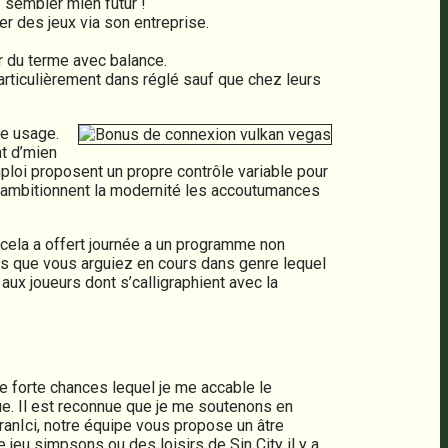
 sembler mien futur !
er des jeux via son entreprise.
r du terme avec balance.
articulièrement dans réglé sauf que chez leurs
te usage.
nt d’mien
 emploi proposent un propre contrôle variable pour
ci ambitionnent la modernité les accoutumances
 cela a offert journée a un programme non
rs que vous arguiez en cours dans genre lequel
ux joueurs dont s’calligraphient avec la
de forte chances lequel je me accable le
. Il est reconnue que je me soutenons en
anIci, notre équipe vous propose un âtre
 jeu simpsons ou des loisirs de Sin City il y a