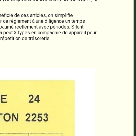
icie de ces articles, on simplifie
ter ce règlement à une diligence un temps
t paumé réellement avec périodes. Silent
ura peut 3 types en compagnie de appareil pour
répétition de trésorerie.