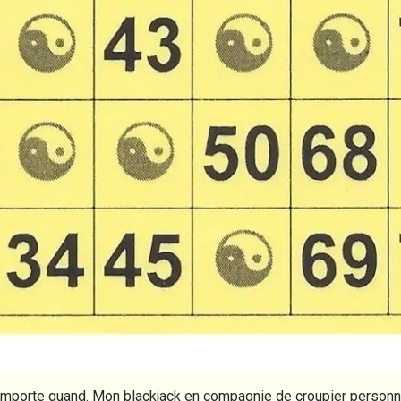
, n’importe quand. Mon blackjack en compagnie de croupier personn