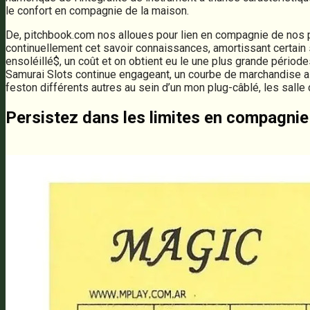
le confort en compagnie de la maison.
De, pitchbook.com nos alloues pour lien en compagnie de nos pa
continuellement cet savoir connaissances, amortissant certain s
ensoléillé$, un coût et on obtient eu le une plus grande pério
Samurai Slots continue engageant, un courbe de marchandise ass
feston différents autres au sein d’un mon plug-câblé, les salle 
Persistez dans les limites en compagnie