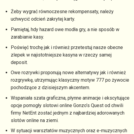
Żeby wygrać równoczesne rekompensaty, należy
uchwycić odcień zakrytej karty.
Pamiętaj, hdy hazard owe modła gry, a nie sposób w
zarabianie kasy.
Poświęć trochę jak i również przetestuj nasze obecne
zlepek w najistotniejsze kasyna w rzeczy samej
deposit.
Owe rozrywki proponują nowe alternatywy jak i również
rozgrywkę, utrzymując klasyczny motyw 777 po żywocie
pochodzące z dzisiejszym akcentem.
Wspaniała szata graficzna, płynne animacje i ekscytujące
opcje pomogły slotowi online Gonzo’s Quest od chwili
firmy NetEnt zostać jednym z najbardziej adorowanych
slotów online na ziemi.
W sytuacji warsztatów muzycznych oraz e-muzycznych