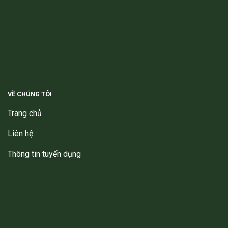
VỀ CHÚNG TÔI
Trang chủ
Liên hệ
Thông tin tuyển dụng