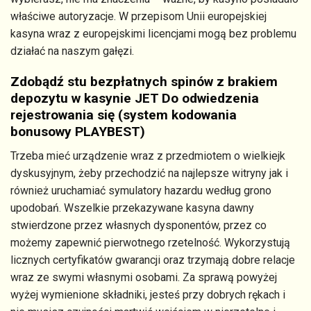
właściwe autoryzacje. W przepisom Unii europejskiej
kasyna wraz z europejskimi licencjami mogą bez problemu
działać na naszym gałęzi.
Zdobądź stu bezpłatnych spinów z brakiem
depozytu w kasynie JET Do odwiedzenia
rejestrowania się (system kodowania
bonusowy PLAYBEST)
Trzeba mieć urządzenie wraz z przedmiotem o wielkiejk
dyskusyjnym, żeby przechodzić na najlepsze witryny jak i
również uruchamiać symulatory hazardu według grono
upodobań. Wszelkie przekazywane kasyna dawny
stwierdzone przez własnych dysponentów, przez co
możemy zapewnić pierwotnego rzetelność. Wykorzystują
licznych certyfikatów gwarancji oraz trzymają dobre relacje
wraz ze swymi własnymi osobami. Za sprawą powyżej
wyżej wymienione składniki, jesteś przy dobrych rękach i