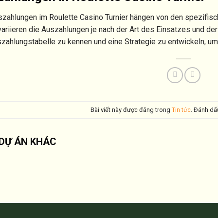
zahlungen im Roulette Casino Turnier hängen von den spezifischen
ariieren die Auszahlungen je nach der Art des Einsatzes und der
szahlungstabelle zu kennen und eine Strategie zu entwickeln, u
Bài viết này được đăng trong
Tin tức
. Đánh d
DỰ ÁN KHÁC