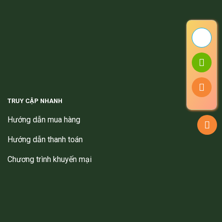
TRUY CẬP NHANH
Hướng dẫn mua hàng
Hướng dẫn thanh toán
Chương trình khuyến mại