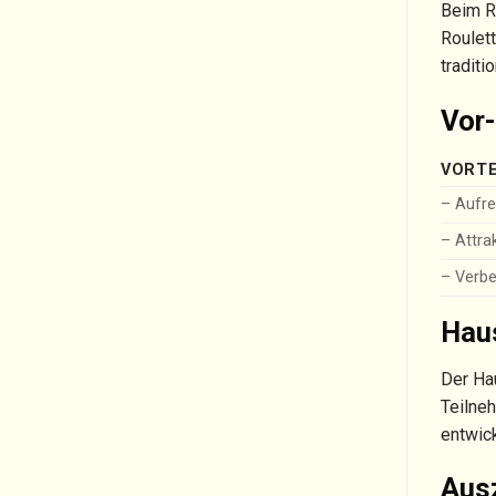
Beim R
Roulett
traditi
Vor-
VORTE
– Aufr
– Attra
– Verbe
Haus
Der Hau
Teilneh
entwic
Ausz