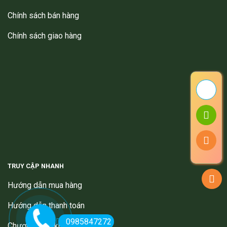
Chính sách bán hàng
Chính sách giao hàng
TRUY CẬP NHANH
Hướng dẫn mua hàng
Hướng dẫn thanh toán
0985847272
Chương trình khuyến mại