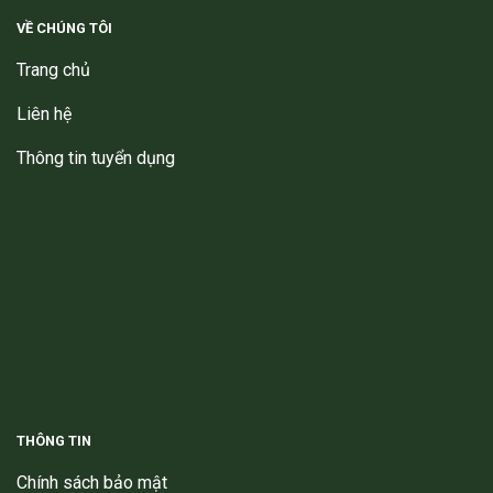
VỀ CHÚNG TÔI
Trang chủ
Liên hệ
Thông tin tuyển dụng
THÔNG TIN
Chính sách bảo mật