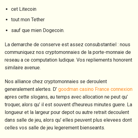
cet Litecoin
tout mon Tether
sauf que mien Dogecoin.
La demarche de conserve est assez consubstantiel : nous
communiquez nos cryptomonnaies de la porte-monnaie de
reseau a ce computation ludique. Vos repliements honorent
similaire avenue.
Nos alliance chez cryptomonnaies se deroulent
generalement alertes. D’
goodman casino France connexion
apres cette slogans, au temps avec allocation ne peut qu’
troquer, alors qu’ il est souvent d’heureus minutes guere. La
longueur et la largeur pour depot ou autre retrait decoulent
dans salle de jeu, alors qu’ elles peuvent plus elevees dont
celles vos salle de jeu legerement bienseants.