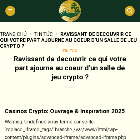
Bỏ
qua
nội
dung
TRANG CHỦ
/
TIN TỨC
/
RAVISSANT DE DECOUVRIR CE
QUI VOTRE PART AJOURNE AU COEUR D’UN SALLE DE JEU
CRYPTO ?
TIN TỨC
Ravissant de decouvrir ce qui votre
part ajourne au coeur d’un salle de
jeu crypto ?
Casinos Crypto: Ouvrage & Inspiration 2025
Warning: Undefined array terme conseille
“replace_iframe_tags” branche /var/www/html/wp-
content/plugins/advanced-iframe/advanced-iframe.php