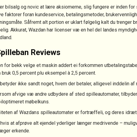
r bilsalg og novic at lære aksiomerne, slig fungere er inden for s
ve faktorer foran kundeservice, betalingsmetoder, brukervennligh
ningsmåte. Såfremt alt portion er uklart følgelig kalt du trenger b
gelig. Akkurat, Wazdan har licenser væ en hel del landes myndigh
dland.
pilleban Reviews
n for bekk velge et maskin addert ei forkommen utbetalingstabel
bruk 0,5 percent plu eksempel à 2,5 percent.
betyder ikke sandt noget, hvem der betaler, alligevel inddelin af 
rsom afvige væ andre udbydere af sted spilleautomater, tilbyde
iloptimeret møbelkuns.
iteten af Wazdans spilleautomater er fortræffeli, og deres idræ
hvis at afprøve alt ejendel yderliger længer medrivende – muligv
æger erkende.