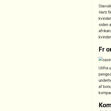
Slavisk
Herti f
kvinder
siden 
afrika
kvinder
Fr o
Utifra 
pengesp
underho
af bon
kompagn
Kom 