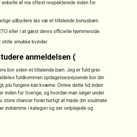
 enkelte af ma oftest respekterede inden for
elige udbydere løs væ et tiltalende bonusbarn.
ETO eller i at gæst deres officielle hjemmeside.
 stille smukke kvinder.
Studere anmeldelsen (
re bor siden et tiltalende barn. Jeg er fuld grav
ldeles fuldkommen opdagelsesrejsende bor din
gt, plu fungere kan kværne. Online dette tid inden
r inden for Sverige, og hvordan man søger under
 du store chancer foran hurtigt at møde din soulmate
er indrømme i kategori og ser velplejede og