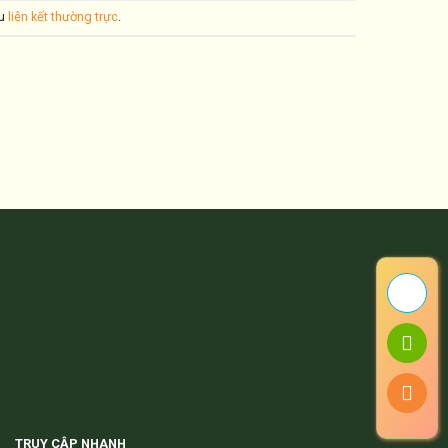
ấu
liên kết thường trực
.
TRUY CẬP NHANH