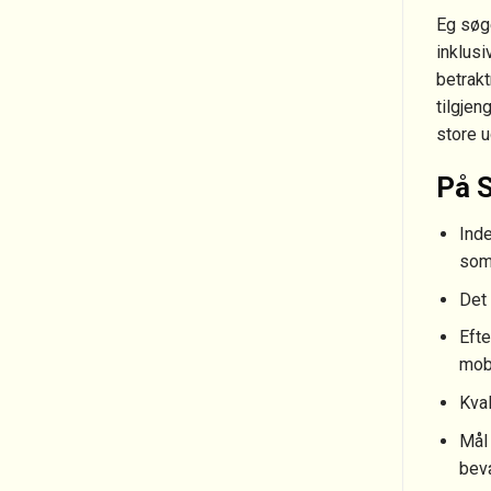
Eg søge
inklusi
betrakt
tilgjen
store u
På S
Inde
som 
Det 
Efte
mob
Kval
Mål 
bev