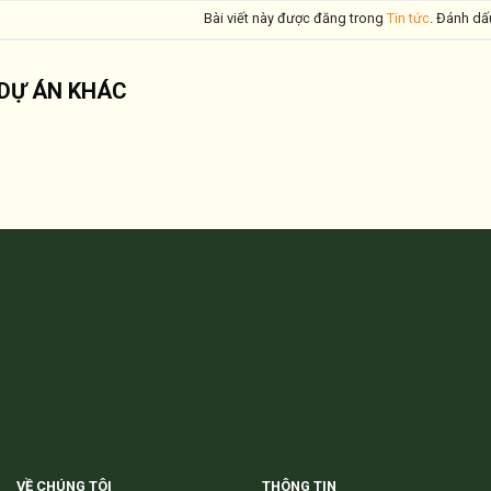
Bài viết này được đăng trong
Tin tức
. Đánh d
DỰ ÁN KHÁC
VỀ CHÚNG TÔI
THÔNG TIN