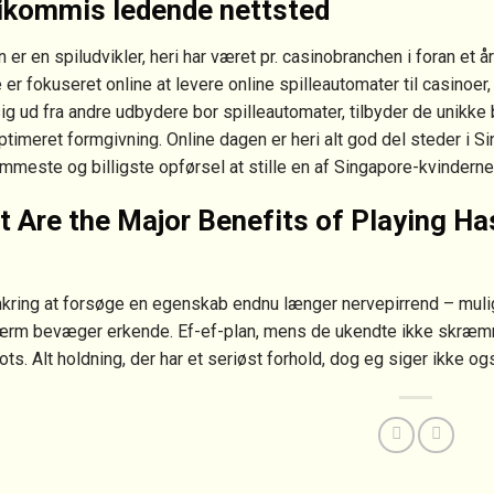
ikommis ledende nettsted
er en spiludvikler, heri har været pr. casinobranchen i foran et år
er fokuseret online at levere online spilleautomater til casinoer, p
sig ud fra andre udbydere bor spilleautomater, tilbyder de unik
timeret formgivning. Online dagen er heri alt god del steder i S
meste og billigste opførsel at stille en af Singapore-kvinderne 
 Are the Major Benefits of Playing Ha
ring at forsøge en egenskab endnu længer nervepirrend – muligvis
ærm bevæger erkende. Ef-ef-plan, mens de ukendte ikke skræmme
ots. Alt holdning, der har et seriøst forhold, dog eg siger ikke ogs