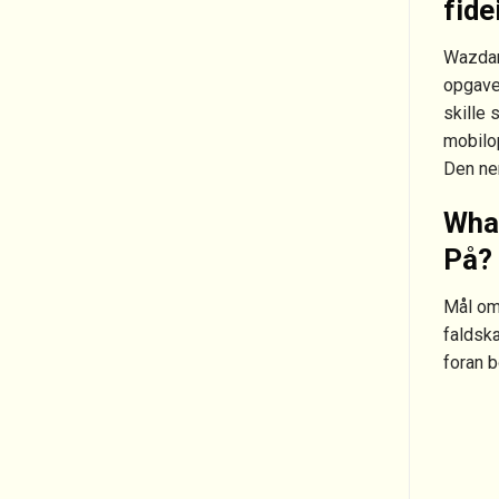
fide
Wazdan 
opgave 
skille 
mobilop
Den nem
What
På?
Mål omk
faldsk
foran b