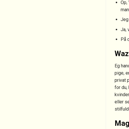
Op, 
man
Jeg 
Ja, 
På d
Wazd
Eg hand
pige, 
privat 
for du
kvinder
eller s
stilfuld
Mag