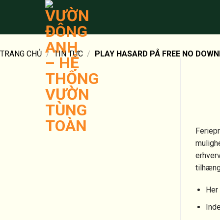
Bỏ
qua
nội
dung
TRANG CHỦ
/
TIN TỨC
/
PLAY HASARD PÅ FREE NO DOWN
Feriepr
mulighe
erhverv
tilhæng
Her 
Inde