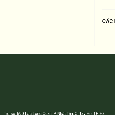
CÁC 
Trụ sở: 690 Lạc Long Quân, P. Nhật Tân, Q. Tây Hồ, TP Hà