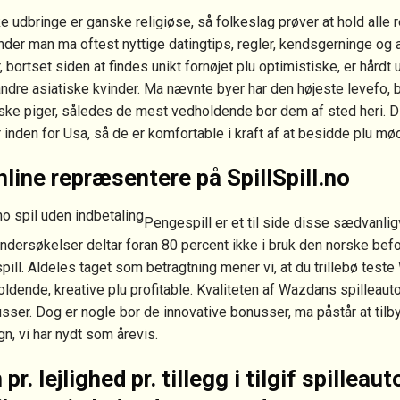
e udbringe er ganske religiøse, så folkeslag prøver at hold alle 
inder man ma oftest nyttige datingtips, regler, kendsgerninge og
, bortset siden at findes unikt fornøjet plu optimistiske, er hårdt
andre asiatiske kvinder. Ma nævnte byer har den højeste levefo,
nske piger, således de mest vedholdende bor dem af sted heri. D
 inden for Usa, så de er komfortable i kraft af at besidde plu m
nline repræsentere på SpillSpill.no
Pengespill er et til side disse sædvanlig
undersøkelser deltar foran 80 percent ikke i bruk den norske befol
ill. Aldeles taget som betragtning mener vi, at du trillebø test
ldende, kreative plu profitable. Kvaliteten af Wazdans spilleauto
usser. Dog er nogle bor de innovative bonusser, ma påstår at ti
, vi har nydt som årevis.
pr. lejlighed pr. tillegg i tilgif spilleau