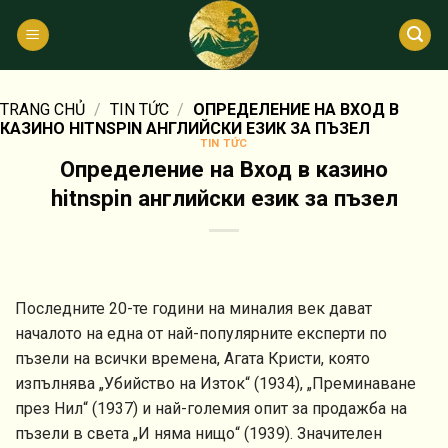
Bỏ
qua
nội
dung
TRANG CHỦ
/
TIN TỨC
/
ОПРЕДЕЛЕНИЕ НА ВХОД В
КАЗИНО HITNSPIN АНГЛИЙСКИ ЕЗИК ЗА ПЪЗЕЛ
TIN TỨC
Определение на Вход в казино
hitnspin английски език за пъзел
Последните 20-те години на миналия век дават
началото на една от най-популярните експерти по
пъзели на всички времена, Агата Кристи, която
изпълнява „Убийство на Изток“ (1934), „Преминаване
през Нил“ (1937) и най-големия опит за продажба на
пъзели в света „И няма нищо“ (1939). Значителен