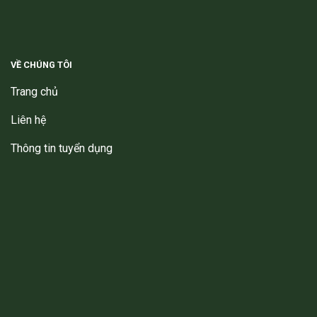
VỀ CHÚNG TÔI
Trang chủ
Liên hệ
Thông tin tuyển dụng