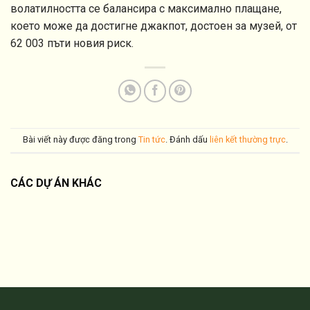
волатилността се балансира с максимално плащане,
което може да достигне джакпот, достоен за музей, от
62 003 пъти новия риск.
Bài viết này được đăng trong
Tin tức
. Đánh dấu
liên kết thường trực
.
CÁC DỰ ÁN KHÁC