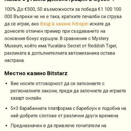
100% До €500, 50 възможности за победа €1 100 100
000 Въпреки че не е така, кратките печалби си струва
да се играе, ако
Вход в казино hitnspin
искате да
донесете отличен пример при създаването на
основния бонус куршум. В сравнение с Mystery
Museum, който има Yucatáns Secret от Reddish Tiger,
разликата в допълнителната автомеханика остава
настрана.
Местно казино Bitstarz
Вие носите отговорност да се запознаете с
регионалните закони, преди да започнете да играете
хазарт онлайн.
5×3 барабанната платформа с баребоун е подобна на
най-добрите слотове от различни други времена.
Предназначен е да привлече почитатели на