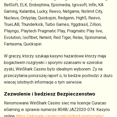
BetSoft, ELK, Endorphina, Epicmedia, Igrosoft, Infin, KA
Gaming, Kalamba, Lucky, Reevo, Netgame, Nolimit City,
Nucleus, Onlyplay, Quickspin, Redgenn, High5, Reevo,
TrueLAB, Thunderkick, Turbo Games, Yggdrasil, Zillion,
Playngo, Playtech Pragmatic Play, Pragmatic Play live,
Evolution, Isoftbet, Netent, Red Tiger, Relax, Spinomenal,
Fantasma, Quickspin
W graczy, ktorzy szukaja kasyno hazardowe ktorzy maja
bogactwem rozgrywki i sporymi szansami w szerokie
zyski, WinShark Casino bylo idealnym wyborem. Zy na
przeczytania ponizszej raport o, to bedzie pochodzi z duzo
wiecej istotnych informacje o tym serwisie.
Zezwolenie i bedziesz Bezpieczenstwo
Renomowane WinShark Casino siec ma licencje Curacao
eGaming w sprawie numerze 8048/JAZ2020-074. Kasyno
online
https://elroyale-casino.com/pl/kod-promocyjny/