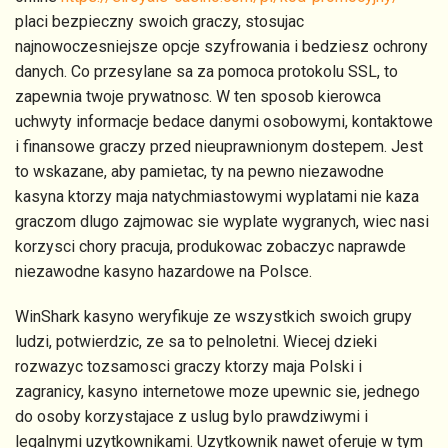
placi bezpieczny swoich graczy, stosujac
najnowoczesniejsze opcje szyfrowania i bedziesz ochrony
danych. Co przesylane sa za pomoca protokolu SSL, to
zapewnia twoje prywatnosc. W ten sposob kierowca
uchwyty informacje bedace danymi osobowymi, kontaktowe
i finansowe graczy przed nieuprawnionym dostepem. Jest
to wskazane, aby pamietac, ty na pewno niezawodne
kasyna ktorzy maja natychmiastowymi wyplatami nie kaza
graczom dlugo zajmowac sie wyplate wygranych, wiec nasi
korzysci chory pracuja, produkowac zobaczyc naprawde
niezawodne kasyno hazardowe na Polsce.
WinShark kasyno weryfikuje ze wszystkich swoich grupy
ludzi, potwierdzic, ze sa to pelnoletni. Wiecej dzieki
rozwazyc tozsamosci graczy ktorzy maja Polski i
zagranicy, kasyno internetowe moze upewnic sie, jednego
do osoby korzystajace z uslug bylo prawdziwymi i
legalnymi uzytkownikami. Uzytkownik nawet oferuje w tym