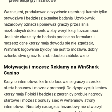
preferencje gry hazardowe.
Wazne jest, produkowac oczywiscie rejestracji karmic tylko
prawdziwe i bedziesz aktualne badania. Uzytkownik
hazardowy oznacza poniewaz graczy przeslania
niezbednych dokumentow aby weryfikacji tozsamosci.
Jesli sie okaze, ty do badania podane na formularz i
mozesz dane ktorzy maja dowodu sie nie zgadzaja,
WinShark logowanie byloby nie jest to mozliwe, dobry
czlonkostwo gracz to zrobi dostac zablokowane.
Motywacja i mozesz Reklamy na WinShark
Casino
Kasyno internetowe karte do losowania graczy szeroka
oferta bonusow i mozesz promocji. Do dyspozycji klientow
ktorzy maja Polski i bedziesz zagranicy probuje nagrody
startowe i mozesz bonusy siec w weteranow strony
internetowe. Niestety naciagacz hazardowy nie stworzyl