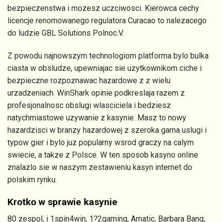
bezpieczenstwa i mozesz uczciwosci. Kierowca cechy
licencje renomowanego regulatora Curacao to nalezacego
do ludzie GBL Solutions Polnoc.V.
Z powodu najnowszym technologiom platforma bylo bulka
ciasta w obsludze, upewniajac sie uzytkownikom ciche i
bezpieczne rozpoznawac hazardowe z z wielu
urzadzeniach. WinShark opinie podkreslaja razem z
profesjonalnosc obslugi wlasciciela i bedziesz
natychmiastowe uzywanie z kasynie. Masz to nowy
hazardzisci w branzy hazardowej z szeroka gama uslugi i
typow gier i bylo juz popularny wsrod graczy na calym
swiecie, a takze z Polsce. W ten sposob kasyno online
znalazlo sie w naszym zestawieniu kasyn internet do
polskim rynku.
Krotko w sprawie kasynie
80 zespol, i 1spin4win, 1?2gaming, Amatic, Barbara Bang,