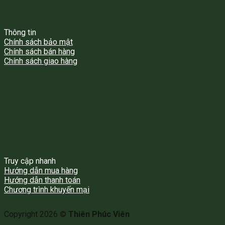
Thông tin
Chính sách bảo mật
Chính sách bán hàng
Chính sách giao hàng
Truy cập nhanh
Hướng dẫn mua hàng
Hướng dẫn thanh toán
Chương trình khuyến mại
Copyright 2026 ©
Thiên Phúc Viên