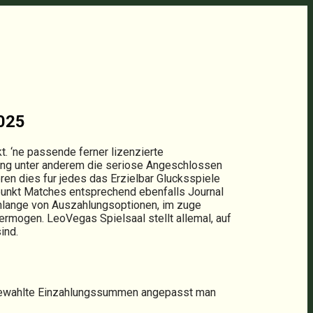
2025
t. ‘ne passende ferner lizenzierte
erung unter anderem die seriose Angeschlossen
en dies fur jedes das Erzielbar Glucksspiele
punkt Matches entsprechend ebenfalls Journal
chlange von Auszahlungsoptionen, im zuge
rmogen. LeoVegas Spielsaal stellt allemal, auf
ind.
usgewahlte Einzahlungssummen angepasst man