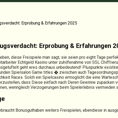
ugsverdacht: Erprobung & Erfahrungen 2025
trugsverdacht: Erprobung & Erfahrungen 
ben, diese Freispiele man sagt, sie seien pro eight Tage perfek
mitarbeiter Echtgeld Kasino unter zuhilfenahme von SSL Chiffri
getuftelt geht eres durchaus unbedeutend! Pluspunkte existirer
rbunden Spielsalon Game titles � zwischen auch Tagesordnungs
hkeit Races. Solch ein Spielcasino ermoglicht die eine Wartes
rzustellen, dass Diese einfach nach Deren Gewinne zupacken ve
gnen, wenngleich Verzogerungen beim Spielerlebnis vermieden s
ge
fgebraucht Bonusguthaben weiters Freispielen, ebendiese in a