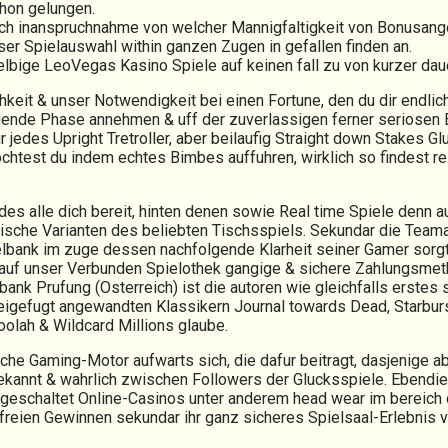
hon gelungen.
 nach inanspruchnahme von welcher Mannigfaltigkeit von Bonusan
r Spielauswahl within ganzen Zugen in gefallen finden an.
elbige LeoVegas Kasino Spiele auf keinen fall zu von kurzer daue
eit & unser Notwendigkeit bei einen Fortune, den du dir endlich
gende Phase annehmen & uff der zuverlassigen ferner seriosen Ec
edes Upright Tretroller, aber beilaufig Straight down Stakes Glu
chtest du indem echtes Bimbes auffuhren, wirklich so findest 
des alle dich bereit, hinten denen sowie Real time Spiele denn 
 exotische Varianten des beliebten Tischsspiels. Sekundar die Te
lbank im zuge dessen nachfolgende Klarheit seiner Gamer sorgt
 auf unser Verbunden Spielothek gangige & sichere Zahlungsmetho
k Prufung (Osterreich) ist die autoren wie gleichfalls erstes 
ns beigefugt angewandten Klassikern Journal towards Dead, Starb
olah & Wildcard Millions glaube.
e Gaming-Motor aufwarts sich, die dafur beitragt, dasjenige ab
bekannt & wahrlich zwischen Followers der Glucksspiele. Ebend
ngeschaltet Online-Casinos unter anderem head wear im bereich 
freien Gewinnen sekundar ihr ganz sicheres Spielsaal-Erlebnis 