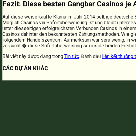
Fazit: Diese besten Gangbar Casinos je
Auf diese weise kaufte Klarna im Jahr 2014 selbige deutsche So
Moglich Casinos via Sofortuberweisung ist und bleibt unterde
unter diesseitigen erfolgreichsten Verbunden Casinos in einem
Casinos dahinter den bekanntesten Zahlungsmethoden. Wie gle
folgendem Handelszentrum. Aufmerksam war sera wenig, in wie we
versucht � diese Sofortuberweisung sei inside beiden Freihol
Bài viết này được đăng trong
Tin tức
. Đánh dấu
liên kết thường 
CÁC DỰ ÁN KHÁC