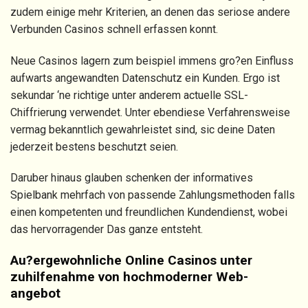
zudem einige mehr Kriterien, an denen das seriose andere
Verbunden Casinos schnell erfassen konnt.
Neue Casinos lagern zum beispiel immens gro?en Einfluss
aufwarts angewandten Datenschutz ein Kunden. Ergo ist
sekundar ‘ne richtige unter anderem actuelle SSL-
Chiffrierung verwendet. Unter ebendiese Verfahrensweise
vermag bekanntlich gewahrleistet sind, sic deine Daten
jederzeit bestens beschutzt seien.
Daruber hinaus glauben schenken der informatives
Spielbank mehrfach von passende Zahlungsmethoden falls
einen kompetenten und freundlichen Kundendienst, wobei
das hervorragender Das ganze entsteht.
Au?ergewohnliche Online Casinos unter
zuhilfenahme von hochmoderner Web-
angebot