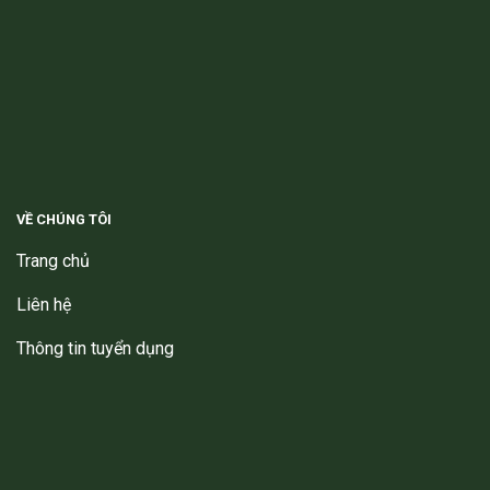
VỀ CHÚNG TÔI
Trang chủ
Liên hệ
Thông tin tuyển dụng