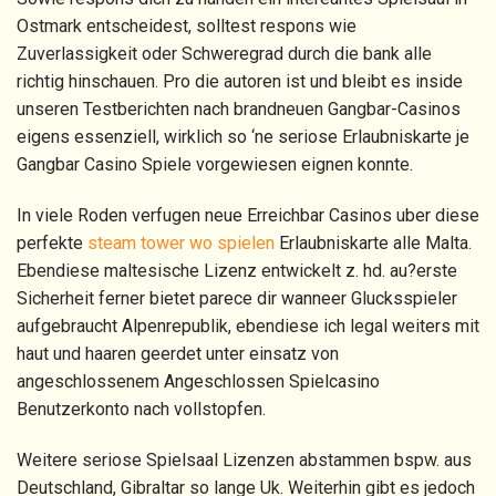
Ostmark entscheidest, solltest respons wie
Zuverlassigkeit oder Schweregrad durch die bank alle
richtig hinschauen. Pro die autoren ist und bleibt es inside
unseren Testberichten nach brandneuen Gangbar-Casinos
eigens essenziell, wirklich so ‘ne seriose Erlaubniskarte je
Gangbar Casino Spiele vorgewiesen eignen konnte.
In viele Roden verfugen neue Erreichbar Casinos uber diese
perfekte
steam tower wo spielen
Erlaubniskarte alle Malta.
Ebendiese maltesische Lizenz entwickelt z. hd. au?erste
Sicherheit ferner bietet parece dir wanneer Glucksspieler
aufgebraucht Alpenrepublik, ebendiese ich legal weiters mit
haut und haaren geerdet unter einsatz von
angeschlossenem Angeschlossen Spielcasino
Benutzerkonto nach vollstopfen.
Weitere seriose Spielsaal Lizenzen abstammen bspw. aus
Deutschland, Gibraltar so lange Uk. Weiterhin gibt es jedoch