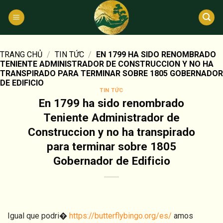
Bỏ
qua
nội
dung
TRANG CHỦ
/
TIN TỨC
/
EN 1799 HA SIDO RENOMBRADO
TENIENTE ADMINISTRADOR DE CONSTRUCCION Y NO HA
TRANSPIRADO PARA TERMINAR SOBRE 1805 GOBERNADOR
DE EDIFICIO
TIN TỨC
En 1799 ha sido renombrado
Teniente Administrador de
Construccion y no ha transpirado
para terminar sobre 1805
Gobernador de Edificio
Igual que podri�
https://butterflybingo.org/es/
amos