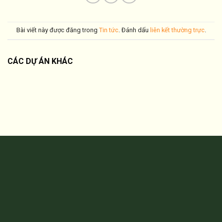
Bài viết này được đăng trong
Tin tức
. Đánh dấu
liên kết thường trực
.
CÁC DỰ ÁN KHÁC