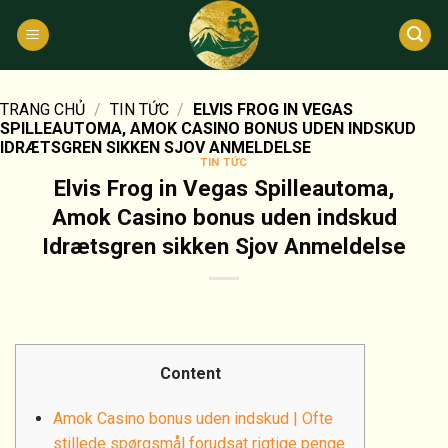
Bỏ
qua
nội
dung
TRANG CHỦ
/
TIN TỨC
/
ELVIS FROG IN VEGAS
SPILLEAUTOMA, AMOK CASINO BONUS UDEN INDSKUD
IDRÆTSGREN SIKKEN SJOV ANMELDELSE
TIN TỨC
Elvis Frog in Vegas Spilleautoma,
Amok Casino bonus uden indskud
Idrætsgren sikken Sjov Anmeldelse
Content
Amok Casino bonus uden indskud | Ofte
stillede spørgsmål forudsat rigtige penge