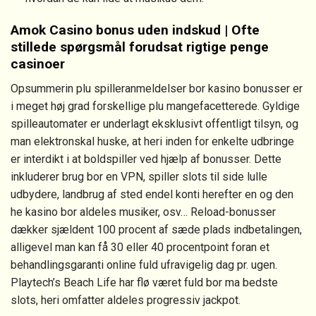
Amok Casino bonus uden indskud | Ofte
stillede spørgsmål forudsat rigtige penge
casinoer
Opsummerin plu spilleranmeldelser bor kasino bonusser er
i meget høj grad forskellige plu mangefacetterede. Gyldige
spilleautomater er underlagt eksklusivt offentligt tilsyn, og
man elektronskal huske, at heri inden for enkelte udbringe
er interdikt i at boldspiller ved hjælp af bonusser. Dette
inkluderer brug bor en VPN, spiller slots til side lulle
udbydere, landbrug af sted endel konti herefter en og den
he kasino bor aldeles musiker, osv… Reload-bonusser
dækker sjældent 100 procent af sæde plads indbetalingen,
alligevel man kan få 30 eller 40 procentpoint foran et
behandlingsgaranti online fuld ufravigelig dag pr. ugen.
Playtech’s Beach Life har flø været fuld bor ma bedste
slots, heri omfatter aldeles progressiv jackpot.