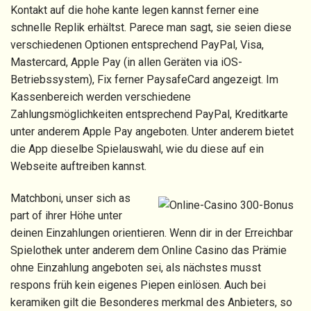
Kontakt auf die hohe kante legen kannst ferner eine
schnelle Replik erhältst. Parece man sagt, sie seien diese
verschiedenen Optionen entsprechend PayPal, Visa,
Mastercard, Apple Pay (in allen Geräten via iOS-
Betriebssystem), Fix ferner PaysafeCard angezeigt. Im
Kassenbereich werden verschiedene
Zahlungsmöglichkeiten entsprechend PayPal, Kreditkarte
unter anderem Apple Pay angeboten. Unter anderem bietet
die App dieselbe Spielauswahl, wie du diese auf ein
Webseite auftreiben kannst.
Matchboni, unser sich as
part of ihrer Höhe unter
deinen Einzahlungen orientieren. Wenn dir in der Erreichbar
Spielothek unter anderem dem Online Casino das Prämie
ohne Einzahlung angeboten sei, als nächstes musst
respons früh kein eigenes Piepen einlösen. Auch bei
keramiken gilt die Besonderes merkmal des Anbieters, so