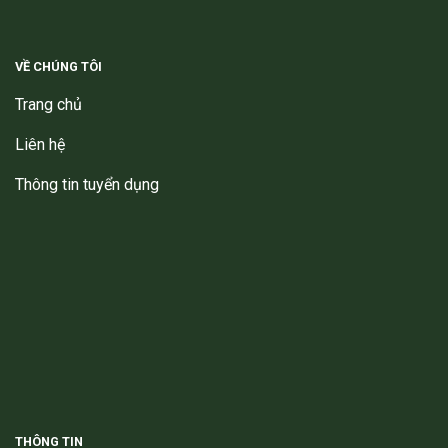
VỀ CHÚNG TÔI
Trang chủ
Liên hệ
Thông tin tuyển dụng
THÔNG TIN