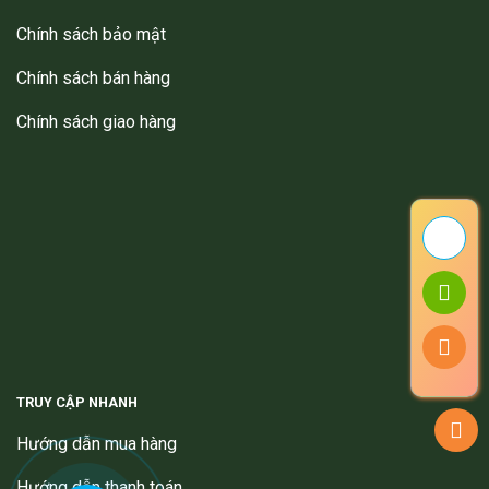
Chính sách bảo mật
Chính sách bán hàng
Chính sách giao hàng
TRUY CẬP NHANH
Hướng dẫn mua hàng
Hướng dẫn thanh toán