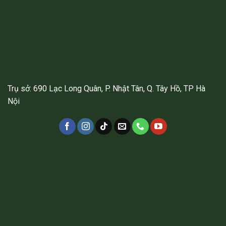
Trụ sở: 690 Lạc Long Quân, P. Nhật Tân, Q. Tây Hồ, TP Hà
Nội