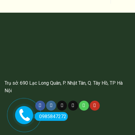
Trụ sở: 690 Lạc Long Quân, P. Nhật Tân, Q. Tây Hồ, TP Hà
Nội
0985847272