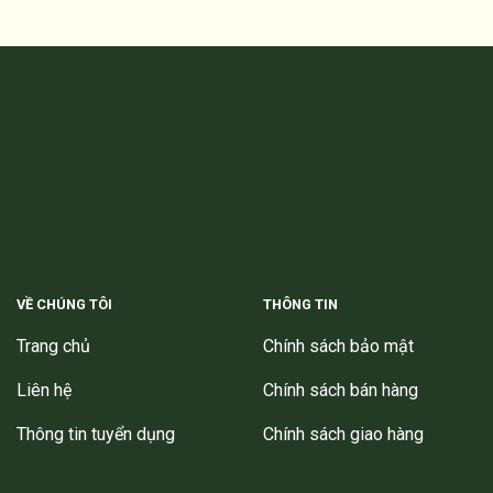
VỀ CHÚNG TÔI
THÔNG TIN
Trang chủ
Chính sách bảo mật
Liên hệ
Chính sách bán hàng
Thông tin tuyển dụng
Chính sách giao hàng