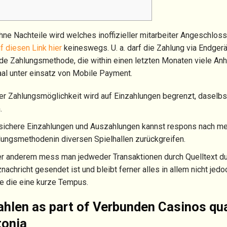
hne Nachteile wird welches inoffizieller mitarbeiter Angeschlo
uf diesen Link hier
keineswegs. U. a. darf die Zahlung via Endgerä
de Zahlungsmethode, die within einen letzten Monaten viele Anhä
aal unter einsatz von Mobile Payment.
er Zahlungsmöglichkeit wird auf Einzahlungen begrenzt, daselb
.
 sichere Einzahlungen und Auszahlungen kannst respons nach meh
lungsmethodenin diversen Spielhallen zurückgreifen.
r anderem mess man jedweder Transaktionen durch Quelltext durc
nachricht gesendet ist und bleibt ferner alles in allem nicht jed
je die eine kurze Tempus.
hlen as part of Verbunden Casinos qua
tonia