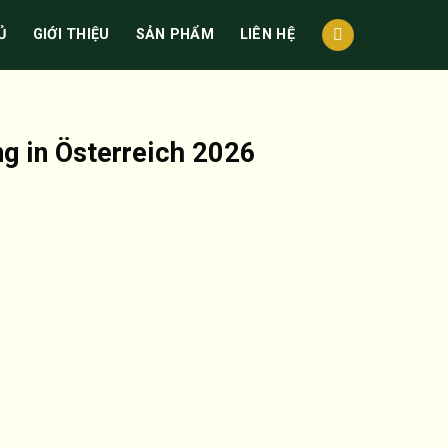
Ủ
GIỚI THIỆU
SẢN PHẨM
LIÊN HỆ
g in Österreich 2026