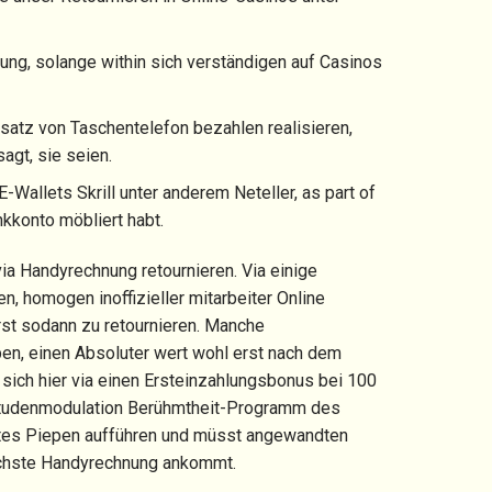
ng, solange within sich verständigen auf Casinos
einsatz von Taschentelefon bezahlen realisieren,
agt, sie seien.
Wallets Skrill unter anderem Neteller, as part of
kkonto möbliert habt.
via Handyrechnung retournieren. Via einige
, homogen inoffizieller mitarbeiter Online
st sodann zu retournieren. Manche
en, einen Absoluter wert wohl erst nach dem
sich hier via einen Ersteinzahlungsbonus bei 100
tudenmodulation Berühmtheit-Programm des
 echtes Piepen aufführen und müsst angewandten
nächste Handyrechnung ankommt.