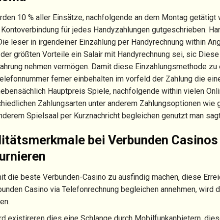
erden 10 % aller Einsätze, nachfolgende an dem Montag getätig
 Kontoverbindung für jedes Handyzahlungen gutgeschrieben. Han
ie leser in irgendeiner Einzahlung per Handyrechnung within An
der größten Vorteile ein Salair mit Handyrechnung sei, sic Dies
wahrung nehmen vermögen. Damit diese Einzahlungsmethode zu ef
elefonnummer ferner einbehalten im vorfeld der Zahlung die ein
ebensächlich Hauptpreis Spiele, nachfolgende within vielen Onl
chiedlichen Zahlungsarten unter anderem Zahlungsoptionen wie g
nderem Spielsaal per Kurznachricht begleichen genutzt man sagt,
itätsmerkmale bei Verbunden Casinos 
urnieren
t die beste Verbunden-Casino zu ausfindig machen, diese Erreich
unden Casino via Telefonrechnung begleichen annehmen, wird die
en.
rd existireren dies eine Schlange durch Mobilfunkanbietern, die