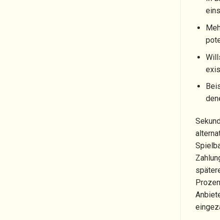
ein
Meh
pote
Will
exis
Beis
dene
Sekundä
altern
Spielb
Zahlun
später
Prozen
Anbiete
eingez