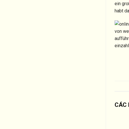
ein gr
habt d
von we
auffüh
einzahl
CÁC 