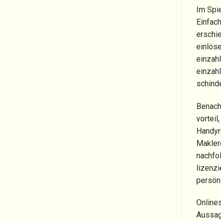
Im Spi
Einfach
erschi
einlös
einzah
einzah
schind
Benach
vorteil
Handyr
Makler
nachfo
lizenz
persönl
Onlines
Aussage