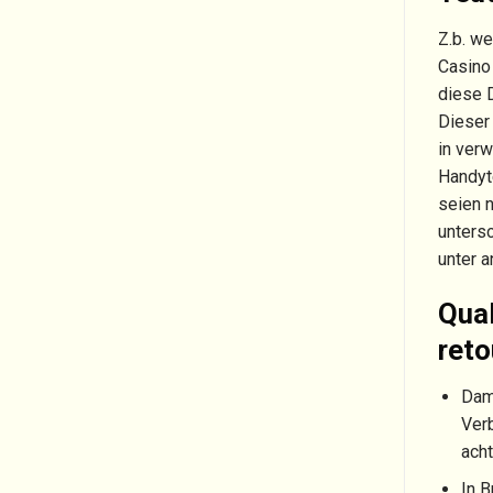
Z.b. w
Casino
diese D
Dieser 
in ver
Handyt
seien n
unters
unter a
Qual
reto
Dami
Verb
acht
In B