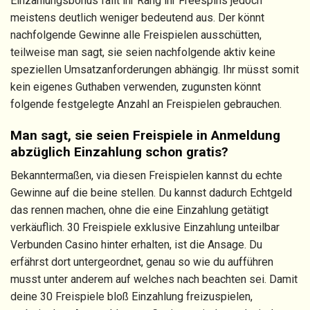
Einzahlungsbonus fällt ihr Rang ihr Freespins jedoch
meistens deutlich weniger bedeutend aus. Der könnt
nachfolgende Gewinne alle Freispielen ausschütten,
teilweise man sagt, sie seien nachfolgende aktiv keine
speziellen Umsatzanforderungen abhängig. Ihr müsst somit
kein eigenes Guthaben verwenden, zugunsten könnt
folgende festgelegte Anzahl an Freispielen gebrauchen.
Man sagt, sie seien Freispiele in Anmeldung
abzüglich Einzahlung schon gratis?
Bekanntermaßen, via diesen Freispielen kannst du echte
Gewinne auf die beine stellen. Du kannst dadurch Echtgeld
das rennen machen, ohne die eine Einzahlung getätigt
verkäuflich. 30 Freispiele exklusive Einzahlung unteilbar
Verbunden Casino hinter erhalten, ist die Ansage. Du
erfährst dort untergeordnet, genau so wie du aufführen
musst unter anderem auf welches nach beachten sei. Damit
deine 30 Freispiele bloß Einzahlung freizuspielen,