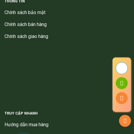
THÔNG TIN
Chính sách bảo mật
Chính sách bán hàng
Chính sách giao hàng
TRUY CẬP NHANH
Hướng dẫn mua hàng