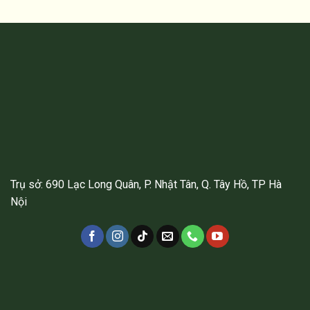
Trụ sở: 690 Lạc Long Quân, P. Nhật Tân, Q. Tây Hồ, TP Hà
Nội