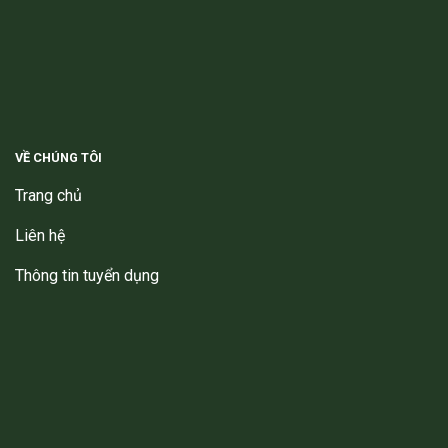
VỀ CHÚNG TÔI
Trang chủ
Liên hệ
Thông tin tuyển dụng