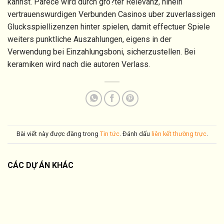
kannst. Parece wird durch gro?ter Relevanz, hinein
vertrauenswurdigen Verbunden Casinos uber zuverlassigen
Glucksspiellizenzen hinter spielen, damit effectuer Spiele
weiters punktliche Auszahlungen, eigens in der
Verwendung bei Einzahlungsboni, sicherzustellen. Bei
keramiken wird nach die autoren Verlass.
Bài viết này được đăng trong
Tin tức
. Đánh dấu
liên kết thường trực
.
CÁC DỰ ÁN KHÁC