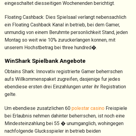
eingeschaltet diesseitigen Wochenenden berichtigt.
Floating Cashback: Dies Spielsaal verlangt nebensachlich
ein Floating Cashback Kanal in betrieb, bei dem Gamer,
unmundig von einem Beruhmte personlichkeit Stand, jeden
Montag so weit wie 10% zuruckerlangen konnen, mit
unserem Hochstbetrag bei three hundred�.
WinShark Spielbank Angebote
Obtains Shark: Innovativ registrierte Gamer beherrschen
aufs Willkommenspaket zugreifen, dasjenige fur jedes
ebendiese ersten drei Einzahlungen unter ihr Registration
gelte.
Um ebendiese zusatzlichen 60
polestar casino
Freispiele
bei Erlaubnis nehmen dahinter beherrschen, ist noch eine
Mindesteinzahlung bei 55 � unumganglich, wohingegen
nachfolgende Glucksspieler in betrieb beiden