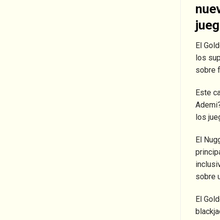
nuev
jueg
El Gol
los sup
sobre f
Este c
Ademi?
los ju
El Nug
princi
inclus
sobre 
El Gold
blackja