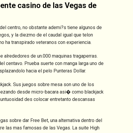
ente casino de las Vegas de
el centro, no obstante ademi?s tiene algunos de
gos, y la diezmo de el caudal igual que telon
no ha transpirado veteranos con experiencia.
e alrededores de un.000 maquinas tragaperras.
el centavo. Prueba suerte con manga larga uno de
plazandolo hacia el pelo Punteras Dollar.
ckjack. Sus juegos sobre mesa son uno de los
 empezando desde micro-bacara asi� como blackjack
 suntuosidad des colocar entretanto descansas
gas sobre dar Free Bet, una alternativa dentro del
ntre las mas famosas de las Vegas. La suite High