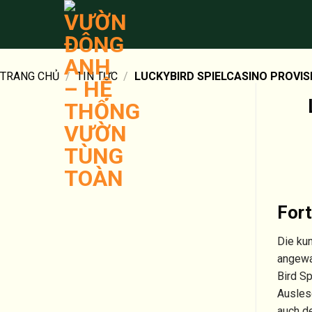
Bỏ
qua
nội
dung
TRANG CHỦ
/
TIN TỨC
/
LUCKYBIRD SPIELCASINO PROVI
Fort
Die ku
angewa
Bird S
Auslese
auch de