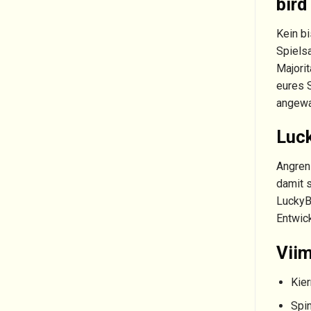
bird
Kein b
Spiels
Majori
eures 
angewa
Luc
Angrenz
damit 
LuckyBi
Entwic
Viim
Kier
Spi