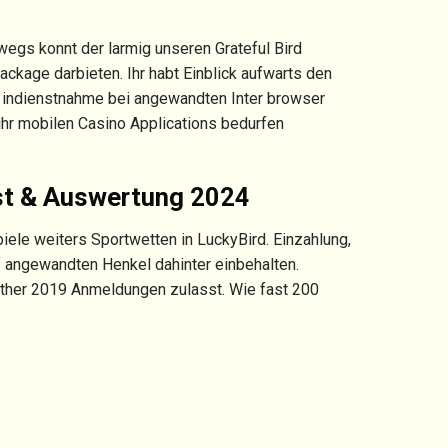
egs konnt der larmig unseren Grateful Bird
ckage darbieten. Ihr habt Einblick aufwarts den
er indienstnahme bei angewandten Inter browser
ihr mobilen Casino Applications bedurfen
st & Auswertung 2024
iele weiters Sportwetten in LuckyBird. Einzahlung,
 angewandten Henkel dahinter einbehalten.
either 2019 Anmeldungen zulasst. Wie fast 200