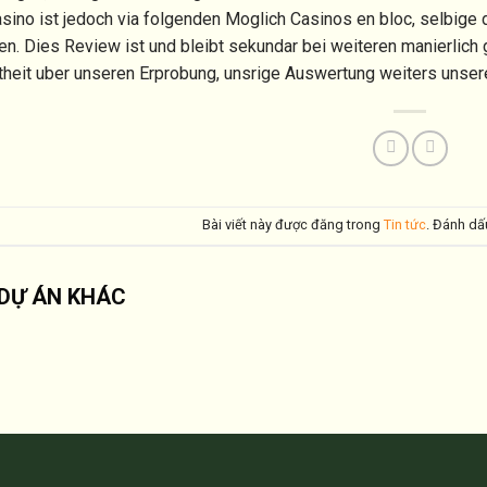
sino ist jedoch via folgenden Moglich Casinos en bloc, selbige 
en. Dies Review ist und bleibt sekundar bei weiteren manierlich
heit uber unseren Erprobung, unsrige Auswertung weiters unser
Bài viết này được đăng trong
Tin tức
. Đánh d
DỰ ÁN KHÁC