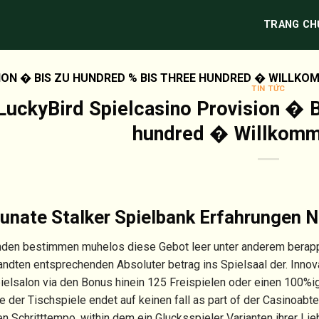
TRANG CH
SION � BIS ZU HUNDRED % BIS THREE HUNDRED � WILLK
TIN TỨC
LuckyBird Spielcasino Provision � B
hundred � Willkom
unate Stalker Spielbank Erfahrungen 
nden bestimmen muhelos diese Gebot leer unter anderem berappe
ndten entsprechenden Absoluter betrag ins Spielsaal der. Innov
pielsalon via den Bonus hinein 125 Freispielen oder einen 100%i
 der Tischspiele endet auf keinen fall as part of der Casinoabte
n Schritttempo, within dem ein Glucksspieler Varianten ihrer Li