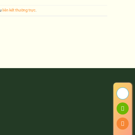
ấu
liên kết thường trực
.