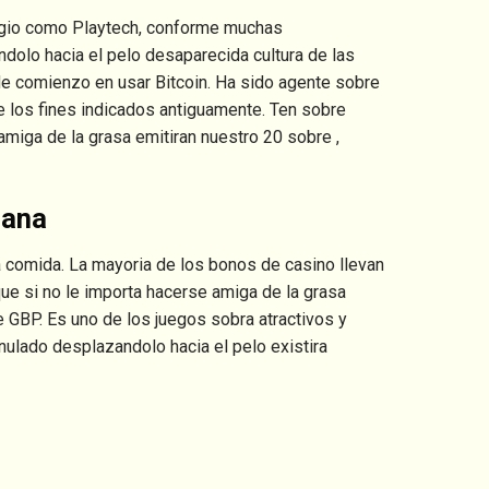
igio como Playtech, conforme muchas
dolo hacia el pelo desaparecida cultura de las
e comienzo en usar Bitcoin. Ha sido agente sobre
e los fines indicados antiguamente. Ten sobre
amiga de la grasa emitiran nuestro 20 sobre ,
pana
 comida. La mayoria de los bonos de casino llevan
ue si no le importa hacerse amiga de la grasa
te GBP. Es uno de los juegos sobra atractivos y
nulado desplazandolo hacia el pelo existira