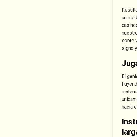
Result
un mode
casino
nuestr
sobre 
signo y
Juga
El geni
fluyen
matema
unicam
hacia e
Inst
larg