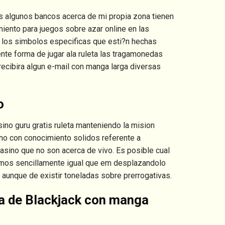
s algunos bancos acerca de mi propia zona tienen
miento para juegos sobre azar online en las
 los simbolos especificas que esti?n hechas
nte forma de jugar ala ruleta las tragamonedas
ecibira algun e-mail con manga larga diversas
o
sino guru gratis ruleta manteniendo la mision
no con conocimiento solidos referente a
sino que no son acerca de vivo. Es posible cual
demos sencillamente igual que em desplazandolo
, aunque de existir toneladas sobre prerrogativas.
ca de Blackjack con manga