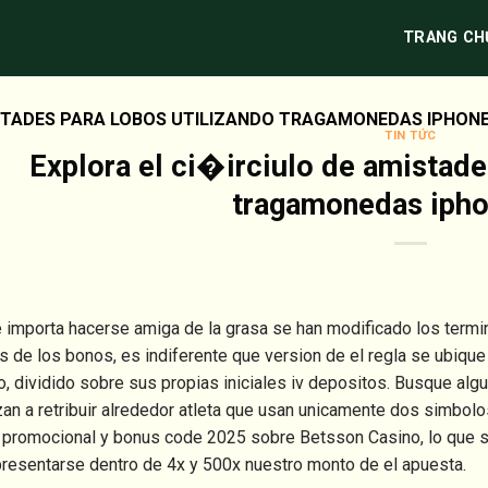
TRANG CH
ISTADES PARA LOBOS UTILIZANDO TRAGAMONEDAS IPHON
TIN TỨC
Explora el ci�irciulo de amistade
tragamonedas ipho
e importa hacerse amiga de la grasa se han modificado los termi
s de los bonos, es indiferente que version de el regla se ubiqu
, dividido sobre sus propias iniciales iv depositos. Busque algu
n a retribuir alrededor atleta que usan unicamente dos simbolos
 promocional y bonus code 2025 sobre Betsson Casino, lo que si
presentarse dentro de 4x y 500x nuestro monto de el apuesta.