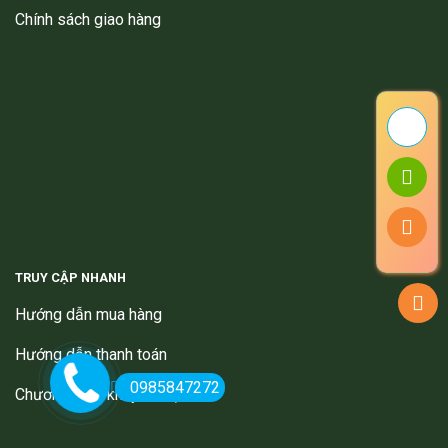
Chính sách giao hàng
TRUY CẬP NHANH
Hướng dẫn mua hàng
Hướng dẫn thanh toán
0985847272
Chương trình khuyến mại