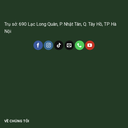
Trụ sở: 690 Lạc Long Quân, P. Nhật Tân, Q. Tây Hồ, TP Hà
Nội
VỀ CHÚNG TÔI