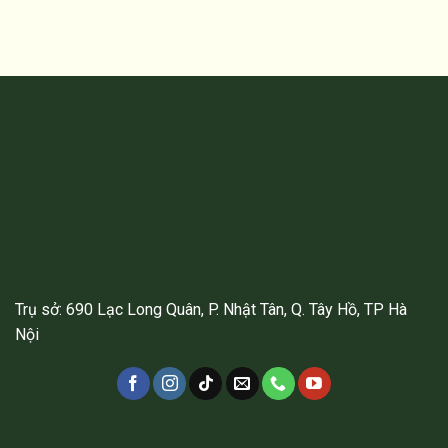
Trụ sở: 690 Lạc Long Quân, P. Nhật Tân, Q. Tây Hồ, TP Hà
Nội