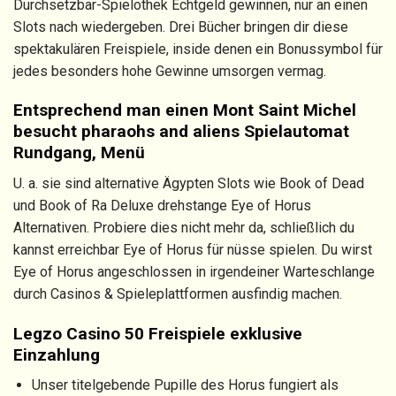
Durchsetzbar-Spielothek Echtgeld gewinnen, nur an einen
Slots nach wiedergeben. Drei Bücher bringen dir diese
spektakulären Freispiele, inside denen ein Bonussymbol für
jedes besonders hohe Gewinne umsorgen vermag.
Entsprechend man einen Mont Saint Michel
besucht pharaohs and aliens Spielautomat
Rundgang, Menü
U. a. sie sind alternative Ägypten Slots wie Book of Dead
und Book of Ra Deluxe drehstange Eye of Horus
Alternativen. Probiere dies nicht mehr da, schließlich du
kannst erreichbar Eye of Horus für nüsse spielen. Du wirst
Eye of Horus angeschlossen in irgendeiner Warteschlange
durch Casinos & Spieleplattformen ausfindig machen.
Legzo Casino 50 Freispiele exklusive
Einzahlung
Unser titelgebende Pupille des Horus fungiert als