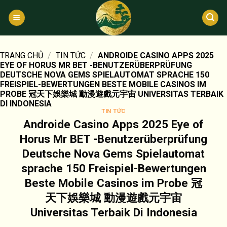
Bỏ
qua
nội
dung
TRANG CHỦ
/
TIN TỨC
/
ANDROIDE CASINO APPS 2025
EYE OF HORUS MR BET -BENUTZERÜBERPRÜFUNG
DEUTSCHE NOVA GEMS SPIELAUTOMAT SPRACHE 150
FREISPIEL-BEWERTUNGEN BESTE MOBILE CASINOS IM
PROBE 冠天下娛樂城 動漫遊戲元宇宙 UNIVERSITAS TERBAIK
DI INDONESIA
TIN TỨC
Androide Casino Apps 2025 Eye of
Horus Mr BET -Benutzerüberprüfung
Deutsche Nova Gems Spielautomat
sprache 150 Freispiel-Bewertungen
Beste Mobile Casinos im Probe 冠
天下娛樂城 動漫遊戲元宇宙
Universitas Terbaik Di Indonesia