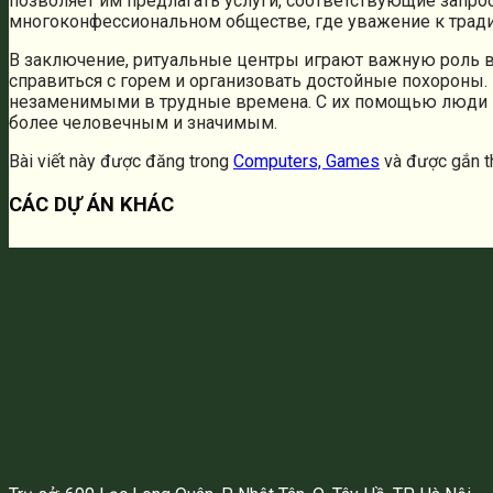
позволяет им предлагать услуги, соответствующие запро
многоконфессиональном обществе, где уважение к трад
В заключение, ритуальные центры играют важную роль в
справиться с горем и организовать достойные похороны
незаменимыми в трудные времена. С их помощью люди мо
более человечным и значимым.
Bài viết này được đăng trong
Computers, Games
và được gắn 
CÁC DỰ ÁN KHÁC