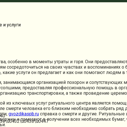
 и услуги
, особенно в моменты утраты и горя. Они предоставляют 
м сосредоточиться на своих чувствах и воспоминаниях о б
р, какие услуги он предлагает и как они помогают людям в
, занимающаяся организацией похорон и сопутствующих м
 усопшими, предоставляя профессиональную помощь в орга
организацию транспортировки, а также проведение церемо
ой из ключевых услуг ритуального центра является помо
ле смерти человека его близким необходимо собрать ряд д
рти,
gvozdikaspb.ru
справка о смерти и другие. Ритуальны
держку и помогают в получении всех необходимых бумаг, 
ьи.