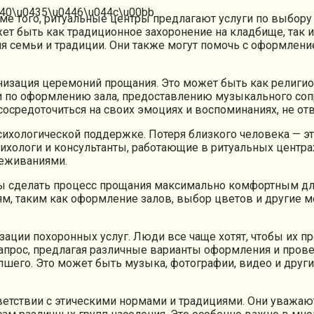
ме того, ритуальные центры предлагают услуги по выбору
ет быть как традиционное захоронение на кладбище, так 
 семьи и традиции. Они также могут помочь с оформление
низация церемоний прощания. Это может быть как религиоз
и по оформлению зала, предоставлению музыкального соп
 сосредоточиться на своих эмоциях и воспоминаниях, не о
ихологической поддержке. Потеря близкого человека — эт
ихологи и консультанты, работающие в ритуальных центра
реживаниями.
ы сделать процесс прощания максимально комфортным для
ям, таким как оформление залов, выбор цветов и другие 
ации похоронных услуг. Люди все чаще хотят, чтобы их п
запрос, предлагая различные варианты оформления и пров
пшего. Это может быть музыка, фотографии, видео и друг
ветствии с этическими нормами и традициями. Они уважаю