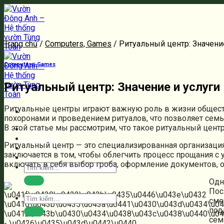
Bỏ
qua
nội
dung
Trang chủ
/
Computers, Games
/
Ритуальный центр: Значение
Computers, Games
Ритуальный центр: Значение и услуги
Ритуальные центры играют важную роль в жизни общества
похоронами и проведением ритуалов, что позволяет семья
В этой статье мы рассмотрим, что такое ритуальный цент
Trang chủ
Giới thiệu
Ритуальный центр — это специализированная организация
Sản phẩm
заключается в том, чтобы облегчить процесс прощания с
Liên hệ
включать в себя выбор гроба, оформление документов, 
Tìm
kiếm:
Одн
Пос
Tìm
сме
kiếm:
под
сем