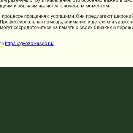
сам различных групп населения. Это особенно важно в мн
ициям и обычаям является ключевым моментом.
 процессе прощания с усопшими. Они предлагают широкий
. Профессиональная помощь, внимание к деталям и уваже
гут сосредоточиться на памяти о своих близких и пережи
thẻ
https://gvozdikaspb.ru/
.