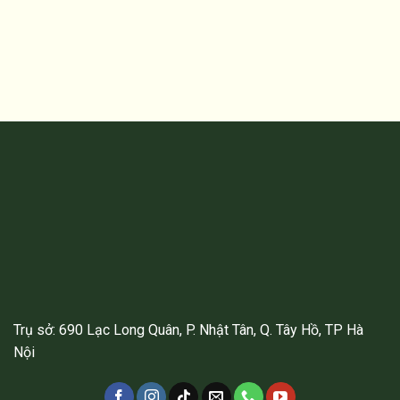
Trụ sở: 690 Lạc Long Quân, P. Nhật Tân, Q. Tây Hồ, TP Hà
Nội