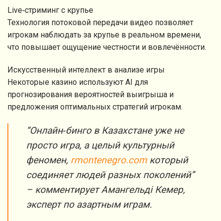
Live‑стриминг с крупье
Технология потоковой передачи видео позволяет
игрокам наблюдать за крупье в реальном времени,
что повышает ощущение честности и вовлечённости.
Искусственный интеллект в анализе игры
Некоторые казино используют AI для
прогнозирования вероятностей выигрыша и
предложения оптимальных стратегий игрокам.
“Онлайн‑бинго в Казахстане уже не
просто игра, а целый культурный
феномен,
rmontenegro.com
который
соединяет людей разных поколений”
– комментирует Амангельді Кемер,
эксперт по азартным играм.