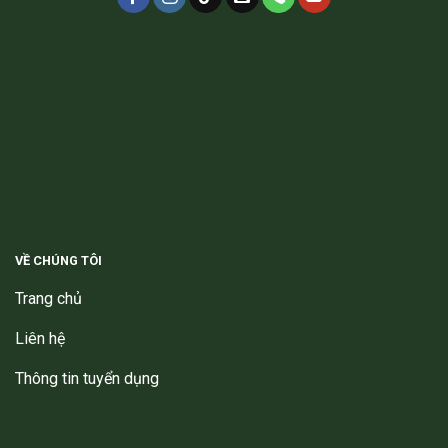
VỀ CHÚNG TÔI
Trang chủ
Liên hệ
Thông tin tuyển dụng