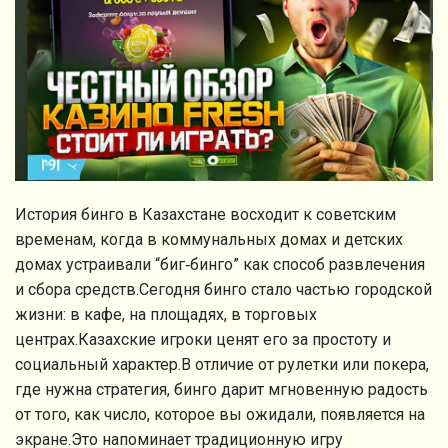
История бинго в Казахстане восходит к советским
временам, когда в коммунальных домах и детских
домах устраивали “биг‑бинго” как способ развлечения
и сбора средств.Сегодня бинго стало частью городской
жизни: в кафе, на площадях, в торговых
центрах.Казахские игроки ценят его за простоту и
социальный характер.В отличие от рулетки или покера,
где нужна стратегия, бинго дарит мгновенную радость
от того, как число, которое вы ожидали, появляется на
экране.Это напоминает традиционную игру