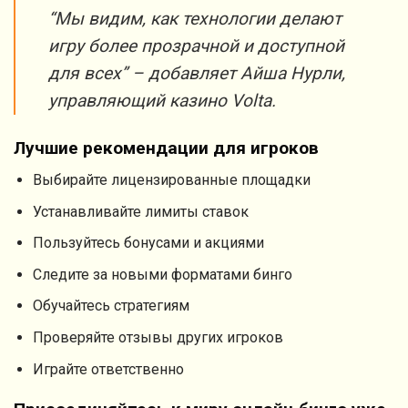
“Мы видим, как технологии делают
игру более прозрачной и доступной
для всех” – добавляет Айша Нурли,
управляющий казино Volta.
Лучшие рекомендации для игроков
Выбирайте лицензированные площадки
Устанавливайте лимиты ставок
Пользуйтесь бонусами и акциями
Следите за новыми форматами бинго
Обучайтесь стратегиям
Проверяйте отзывы других игроков
Играйте ответственно