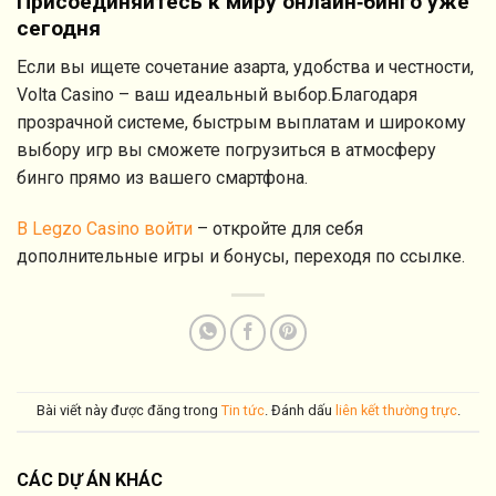
Присоединяйтесь к миру онлайн‑бинго уже
сегодня
Если вы ищете сочетание азарта, удобства и честности,
Volta Casino – ваш идеальный выбор.Благодаря
прозрачной системе, быстрым выплатам и широкому
выбору игр вы сможете погрузиться в атмосферу
бинго прямо из вашего смартфона.
В Legzo Casino войти
– откройте для себя
дополнительные игры и бонусы, переходя по ссылке.
Bài viết này được đăng trong
Tin tức
. Đánh dấu
liên kết thường trực
.
CÁC DỰ ÁN KHÁC